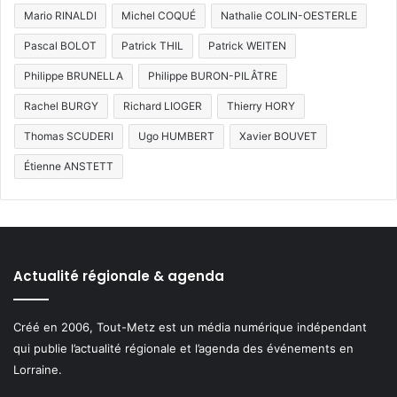
Mario RINALDI
Michel COQUÉ
Nathalie COLIN-OESTERLE
Pascal BOLOT
Patrick THIL
Patrick WEITEN
Philippe BRUNELLA
Philippe BURON-PILÂTRE
Rachel BURGY
Richard LIOGER
Thierry HORY
Thomas SCUDERI
Ugo HUMBERT
Xavier BOUVET
Étienne ANSTETT
Actualité régionale & agenda
Créé en 2006, Tout-Metz est un média numérique indépendant
qui publie l’actualité régionale et l’agenda des événements en
Lorraine.