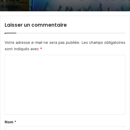
Laisser un commentaire
Votre adresse e-mail ne sera pas publiée.
Les champs obligatoires
sont indiqués avec
*
C
o
m
m
e
n
t
a
Nom
*
i