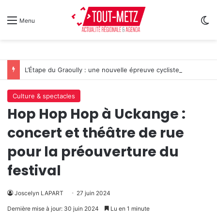
Sw
Menu
L’Étape du Graoully : une nouvelle épreuve cycliste débarque à Metz
Culture & spectacles
Hop Hop Hop à Uckange :
concert et théâtre de rue
pour la préouverture du
festival
Joscelyn LAPART
27 juin 2024
Dernière mise à jour: 30 juin 2024
Lu en 1 minute