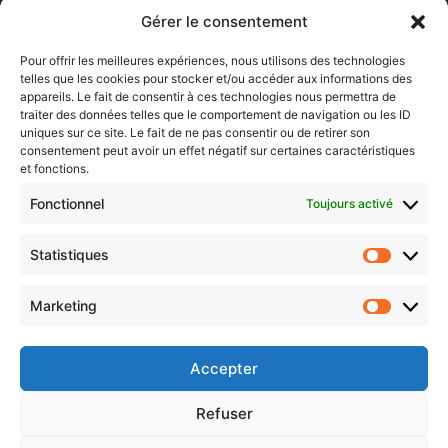
Lorraine)
Gérer le consentement
Sentier des lanternes
Pour offrir les meilleures expériences, nous utilisons des technologies
telles que les cookies pour stocker et/ou accéder aux informations des
Newsletter gratuite
appareils. Le fait de consentir à ces technologies nous permettra de
traiter des données telles que le comportement de navigation ou les ID
uniques sur ce site. Le fait de ne pas consentir ou de retirer son
consentement peut avoir un effet négatif sur certaines caractéristiques
et fonctions.
Choisissez : matin, soir ou hebdo ?
Fonctionnel
Toujours activé
Les infos essentielles de la région à lire au moment où cela vous
arrange !
Statistiques
Statistiq
Entrez
votre
Marketing
Marketin
adresse
e-
mail
Accepter
Evénements
Refuser