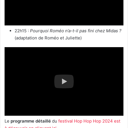
22h15 :
Pourquoi Roméo n’a-t-il pas fini chez Midas ?
(adaptation de Roméo et Juliette)
Le
programme détaillé
du
festival Hop Hop Hop 2024 est