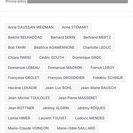
Anne DAUSSAN-WEIZMAN
Anne STÉMART
Belkhir BELHADDAD
Bernard SERIN
Bertrand MERTZ
Bob TAHRI
Béatrice AGAMENNONE
Charlotte LEDUC
Chiara PARISI
Cédric GOUTH
Dominique GROS
Emmanuel LEBEAU
Emmanuel MACRON
Franck LEROY
Françoise GROLET
François GROSDIDIER
Frédéric SCHNUR
Hacène LEKADIR
Jean-Luc BOHL
Jean-Marie RAUSCH
Jean-Michel TOULOUZE
Jean Pierre MASSERET
Jean ROTTNER
Jérémy ALDRIN
Jérémy ROQUES
Lamia HIMER
Laurent TOUVET
Ludovic MENDES
Marie-Claude VOINÇON
Marie-Odile SAILLARD