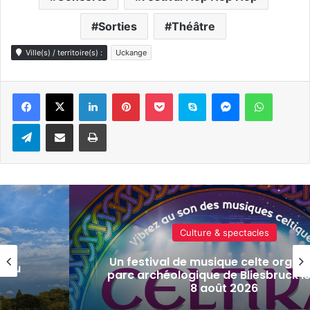
Sorties
Théâtre
Ville(s) / territoire(s) :
Uckange
Linkedin
Pinterest
Pocket
Skype
Messenger
WhatsA
Telegram
Partager par e-mail
Imprimer
Actualité locale & société
isé au
Tout-Metz, armée, sports de comba
s 7 et
actus de la semaine à Metz (31 jui
2026)