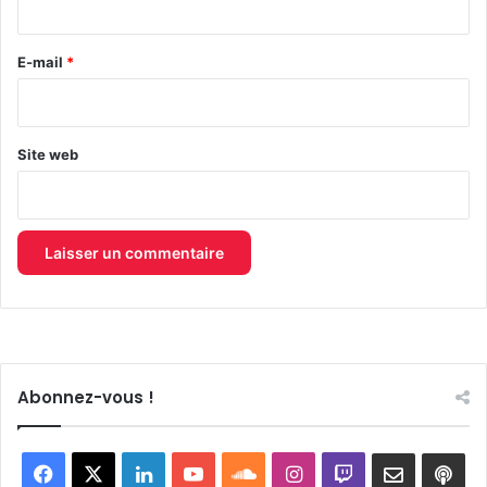
r
e
E-mail
*
*
Site web
Abonnez-vous !
Facebook
X
Linkedin
YouTube
SoundCloud
Instagram
Twitch
Newslett
Goo