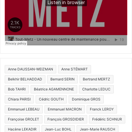
Anne DAUSSAN-WEIZMAN
Anne STÉMART
Belkhir BELHADDAD
Bernard SERIN
Bertrand MERTZ
Bob TAHRI
Béatrice AGAMENNONE
Charlotte LEDUC
Chiara PARISI
Cédric GOUTH
Dominique GROS
Emmanuel LEBEAU
Emmanuel MACRON
Franck LEROY
Françoise GROLET
François GROSDIDIER
Frédéric SCHNUR
Hacène LEKADIR
Jean-Luc BOHL
Jean-Marie RAUSCH