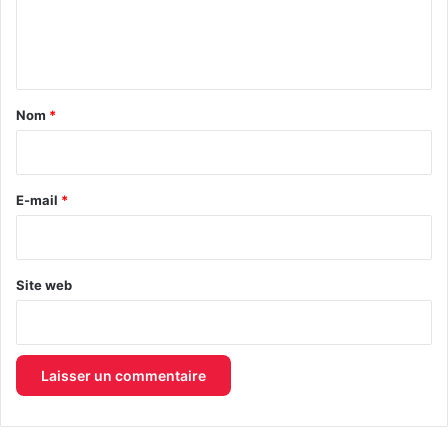
e
n
t
a
Nom
*
i
r
e
E-mail
*
*
Site web