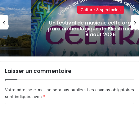
Actualité locale & société
isé au
« Une émotion particulière » : Miche
s 7 et
en cuisine pour le grand dîner cari
de la FIM 2026
Laisser un commentaire
Votre adresse e-mail ne sera pas publiée.
Les champs obligatoires
sont indiqués avec
*
C
o
m
m