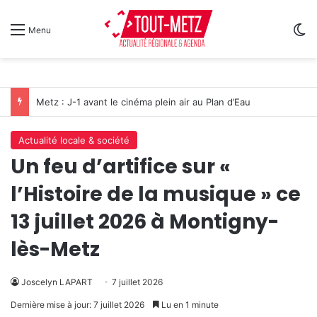
Sw
Menu
Metz : J-1 avant le cinéma plein air au Plan d’Eau
Actualité locale & société
Un feu d’artifice sur «
l’Histoire de la musique » ce
13 juillet 2026 à Montigny-
lès-Metz
Joscelyn LAPART
7 juillet 2026
Dernière mise à jour: 7 juillet 2026
Lu en 1 minute