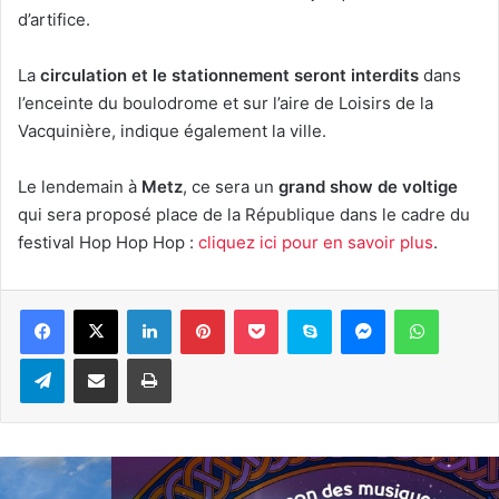
d’artifice.
La
circulation et le stationnement seront interdits
dans
l’enceinte du boulodrome et sur l’aire de Loisirs de la
Vacquinière, indique également la ville.
Le lendemain à
Metz
, ce sera un
grand show de voltige
qui sera proposé place de la République dans le cadre du
festival Hop Hop Hop :
cliquez ici pour en savoir plus
.
Linkedin
Pinterest
Pocket
Skype
Messenger
WhatsA
Telegram
Partager par e-mail
Imprimer