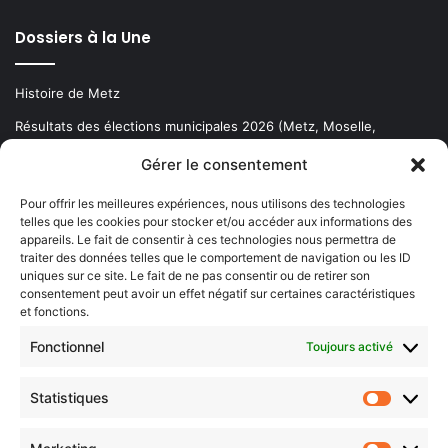
Dossiers à la Une
Histoire de Metz
Résultats des élections municipales 2026 (Metz, Moselle,
Lorraine)
Gérer le consentement
Sentier des lanternes
Pour offrir les meilleures expériences, nous utilisons des technologies
telles que les cookies pour stocker et/ou accéder aux informations des
Newsletter gratuite
appareils. Le fait de consentir à ces technologies nous permettra de
traiter des données telles que le comportement de navigation ou les ID
uniques sur ce site. Le fait de ne pas consentir ou de retirer son
consentement peut avoir un effet négatif sur certaines caractéristiques
et fonctions.
Choisissez : matin, soir ou hebdo ?
Fonctionnel
Toujours activé
Les infos essentielles de la région à lire au moment où cela vous
arrange !
Statistiques
Statistiq
Entrez
votre