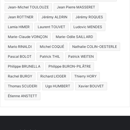
Jean-Michel TOULOUZE
Jean Pierre MASSERET
Jean ROTTNER
Jérémy ALDRIN
Jérémy ROQUES
Lamia HIMER
Laurent TOUVET
Ludovic MENDES
Marie-Claude VOINÇON
Marie-Odile SAILLARD
Mario RINALDI
Michel COQUÉ
Nathalie COLIN-OESTERLE
Pascal BOLOT
Patrick THIL
Patrick WEITEN
Philippe BRUNELLA
Philippe BURON-PILÂTRE
Rachel BURGY
Richard LIOGER
Thierry HORY
Thomas SCUDERI
Ugo HUMBERT
Xavier BOUVET
Étienne ANSTETT