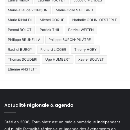
Lamia HIMER
Laurent TOUVET
Ludovic MENDES
Marie-Claude VOINÇON
Marie-Odile SAILLARD
Mario RINALDI
Michel COQUÉ
Nathalie COLIN-OESTERLE
Pascal BOLOT
Patrick THIL
Patrick WEITEN
Philippe BRUNELLA
Philippe BURON-PILÂTRE
Rachel BURGY
Richard LIOGER
Thierry HORY
Thomas SCUDERI
Ugo HUMBERT
Xavier BOUVET
Étienne ANSTETT
Actualité régionale & agenda
Créé en 2006, Tout-Metz est un média numérique indépendant
qui publie l’actualité régionale et l’agenda des événements en