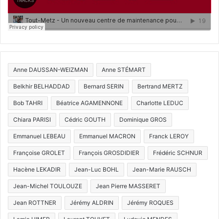
Anne DAUSSAN-WEIZMAN
Anne STÉMART
Belkhir BELHADDAD
Bernard SERIN
Bertrand MERTZ
Bob TAHRI
Béatrice AGAMENNONE
Charlotte LEDUC
Chiara PARISI
Cédric GOUTH
Dominique GROS
Emmanuel LEBEAU
Emmanuel MACRON
Franck LEROY
Françoise GROLET
François GROSDIDIER
Frédéric SCHNUR
Hacène LEKADIR
Jean-Luc BOHL
Jean-Marie RAUSCH
Jean-Michel TOULOUZE
Jean Pierre MASSERET
Jean ROTTNER
Jérémy ALDRIN
Jérémy ROQUES