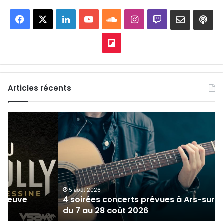
Facebook
X
Linkedin
YouTube
SoundCloud
Instagram
Twitch
Newslett
Goo
pod
Flipboard
Articles récents
4
soirées
concerts
prévues
à
Ars-
sur-
Moselle
5 août 2026
épreuve
4 soirées concerts prévues à Ars-sur-
du
du 7 au 28 août 2026
7
au