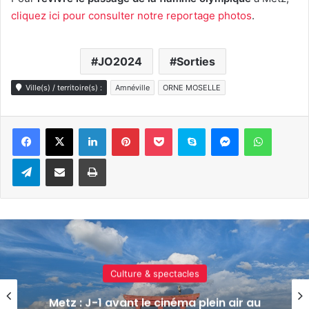
cliquez ici pour consulter notre reportage photos
.
JO2024
Sorties
Ville(s) / territoire(s) :
Amnéville
ORNE MOSELLE
Linkedin
Pinterest
Pocket
Skype
Messenger
WhatsA
Telegram
Partager par e-mail
Imprimer
Culture & spectacles
Metz : J-1 avant le cinéma plein air au