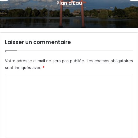
Plan d’Eau
Laisser un commentaire
Votre adresse e-mail ne sera pas publiée.
Les champs obligatoires
sont indiqués avec
*
C
o
m
m
e
n
t