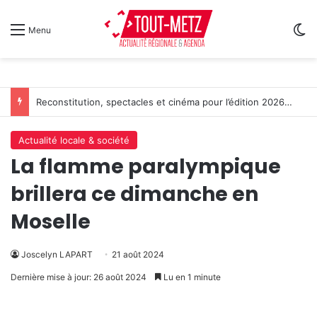
Sw
Menu
L’Étape du Graoully : une nouvelle épreuve cycliste débarque à Metz
Actualité locale & société
La flamme paralympique
brillera ce dimanche en
Moselle
Joscelyn LAPART
21 août 2024
Dernière mise à jour: 26 août 2024
Lu en 1 minute