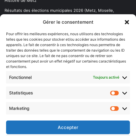
Histoire de Metz
Résultats des élections municipales 2026 (Metz, Moselle,
Lorraine)
Gérer le consentement
Sentier des lanternes
Pour offrir les meilleures expériences, nous utilisons des technologies
telles que les cookies pour stocker et/ou accéder aux informations des
Newsletter gratuite
appareils. Le fait de consentir à ces technologies nous permettra de
traiter des données telles que le comportement de navigation ou les ID
uniques sur ce site. Le fait de ne pas consentir ou de retirer son
consentement peut avoir un effet négatif sur certaines caractéristiques
et fonctions.
Choisissez : matin, soir ou hebdo ?
Fonctionnel
Toujours activé
Les infos essentielles de la région à lire au moment où cela vous
arrange !
Statistiques
Statistiq
Entrez
votre
Marketing
Marketin
adresse
e-
mail
Accepter