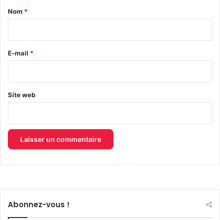
a
Nom
*
i
r
e
E-mail
*
*
Site web
Abonnez-vous !