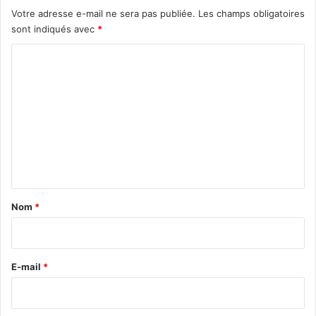
Votre adresse e-mail ne sera pas publiée.
Les champs obligatoires
sont indiqués avec
*
C
o
m
m
e
n
t
a
Nom
*
i
r
e
E-mail
*
*