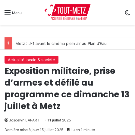
Sw
Menu
Metz : J-1 avant le cinéma plein air au Plan d’Eau
Actualité locale & société
Exposition militaire, prise
d’armes et défilé au
programme ce dimanche 13
juillet à Metz
Joscelyn LAPART
11 juillet 2025
Dernière mise à jour: 15 juillet 2025
Lu en 1 minute