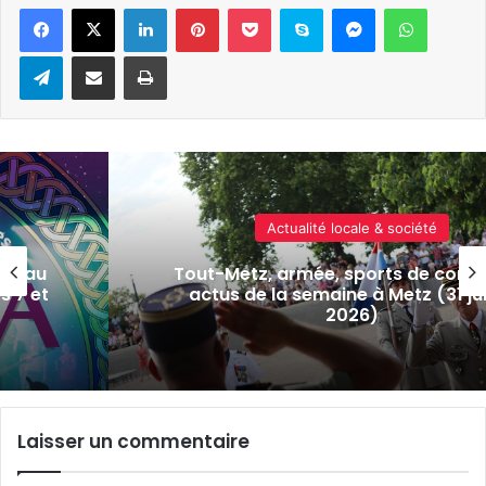
Linkedin
Pinterest
Pocket
Skype
Messenger
WhatsA
Telegram
Partager par e-mail
Imprimer
Actualité locale & société
bat : 7
Le « Rêve américain » et ses voit
uillet
collection reviennent ce diman
Hagondange
Laisser un commentaire