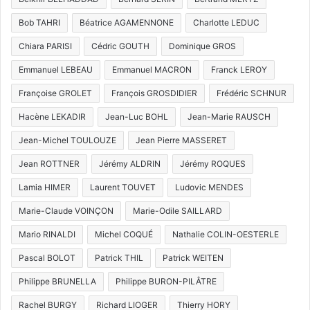
Bob TAHRI
Béatrice AGAMENNONE
Charlotte LEDUC
Chiara PARISI
Cédric GOUTH
Dominique GROS
Emmanuel LEBEAU
Emmanuel MACRON
Franck LEROY
Françoise GROLET
François GROSDIDIER
Frédéric SCHNUR
Hacène LEKADIR
Jean-Luc BOHL
Jean-Marie RAUSCH
Jean-Michel TOULOUZE
Jean Pierre MASSERET
Jean ROTTNER
Jérémy ALDRIN
Jérémy ROQUES
Lamia HIMER
Laurent TOUVET
Ludovic MENDES
Marie-Claude VOINÇON
Marie-Odile SAILLARD
Mario RINALDI
Michel COQUÉ
Nathalie COLIN-OESTERLE
Pascal BOLOT
Patrick THIL
Patrick WEITEN
Philippe BRUNELLA
Philippe BURON-PILÂTRE
Rachel BURGY
Richard LIOGER
Thierry HORY