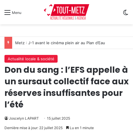
Sw
Menu
Metz : J-1 avant le cinéma plein air au Plan d’Eau
Actualité locale & société
Don du sang : l’EFS appelle à
un sursaut collectif face aux
réserves insuffisantes pour
l’été
Joscelyn LAPART
15 juillet 2025
Dernière mise à jour: 22 juillet 2025
Lu en 1 minute