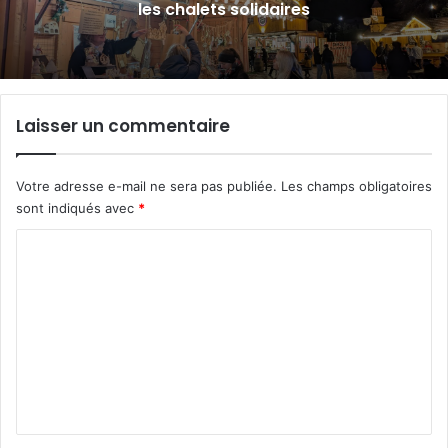
Legouest
Laisser un commentaire
Votre adresse e-mail ne sera pas publiée.
Les champs obligatoires
sont indiqués avec
*
C
o
m
m
e
n
t