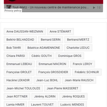
Anne DAUSSAN-WEIZMAN
Anne STÉMART
Belkhir BELHADDAD
Bernard SERIN
Bertrand MERTZ
Bob TAHRI
Béatrice AGAMENNONE
Charlotte LEDUC
Chiara PARISI
Cédric GOUTH
Dominique GROS
Emmanuel LEBEAU
Emmanuel MACRON
Franck LEROY
Françoise GROLET
François GROSDIDIER
Frédéric SCHNUR
Hacène LEKADIR
Jean-Luc BOHL
Jean-Marie RAUSCH
Jean-Michel TOULOUZE
Jean Pierre MASSERET
Jean ROTTNER
Jérémy ALDRIN
Jérémy ROQUES
Lamia HIMER
Laurent TOUVET
Ludovic MENDES