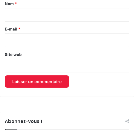
a
Nom
*
i
r
e
E-mail
*
*
Site web
Abonnez-vous !