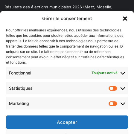
Résultats des élections municipales 2026 (Metz, Moselle,
Lorraine)
Gérer le consentement
Sentier des lanternes
Pour offrir les meilleures expériences, nous utilisons des technologies
telles que les cookies pour stocker et/ou accéder aux informations des
Newsletter gratuite
appareils. Le fait de consentir à ces technologies nous permettra de
traiter des données telles que le comportement de navigation ou les ID
uniques sur ce site. Le fait de ne pas consentir ou de retirer son
consentement peut avoir un effet négatif sur certaines caractéristiques
et fonctions.
Choisissez : matin, soir ou hebdo ?
Fonctionnel
Toujours activé
Les infos essentielles de la région à lire au moment où cela vous
arrange !
Statistiques
Statistiq
Entrez
votre
Marketing
Marketin
adresse
e-
mail
Accepter
Evénements