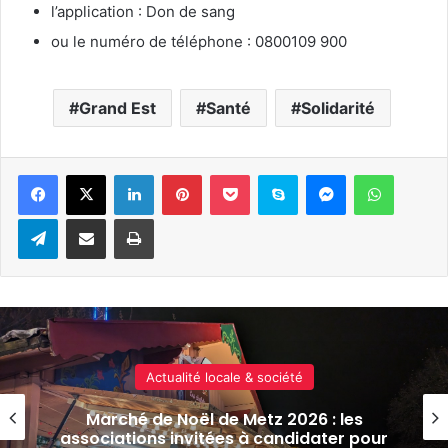
l’application : Don de sang
ou le numéro de téléphone : 0800109 900
Grand Est
Santé
Solidarité
Linkedin
Pinterest
Pocket
Skype
Messenger
WhatsA
Telegram
Partager par e-mail
Imprimer
Actualité locale & société
Le CHR Metz-Thionville devrait reprendre
la gestion des urgences de l’hôpital