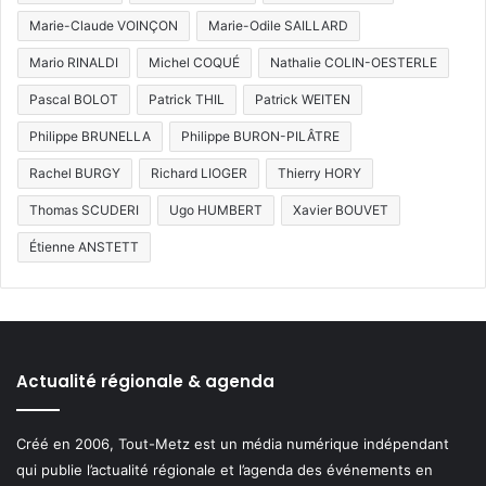
Marie-Claude VOINÇON
Marie-Odile SAILLARD
Mario RINALDI
Michel COQUÉ
Nathalie COLIN-OESTERLE
Pascal BOLOT
Patrick THIL
Patrick WEITEN
Philippe BRUNELLA
Philippe BURON-PILÂTRE
Rachel BURGY
Richard LIOGER
Thierry HORY
Thomas SCUDERI
Ugo HUMBERT
Xavier BOUVET
Étienne ANSTETT
Actualité régionale & agenda
Créé en 2006, Tout-Metz est un média numérique indépendant
qui publie l’actualité régionale et l’agenda des événements en