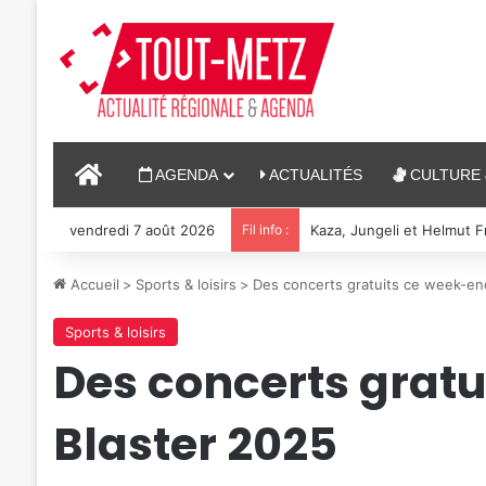
ACCUEIL
AGENDA
ACTUALITÉS
CULTURE 
vendredi 7 août 2026
Fil info :
Reconstitution, spectacle
Accueil
>
Sports & loisirs
>
Des concerts gratuits ce week-end
Sports & loisirs
Des concerts gratu
Blaster 2025