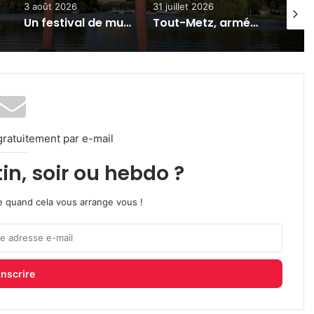
3 août 2026
31 juillet 2026
7 août
Un festival de musique celte organisé au parc archéologique de Bliesbruck les 7 et 8 août 2026
Tout-Metz, armée, sports de combat : 7 actus de la semaine à Metz (31 juillet 2026)
gratuitement par e-mail
in, soir ou hebdo ?
ire quand cela vous arrange vous !