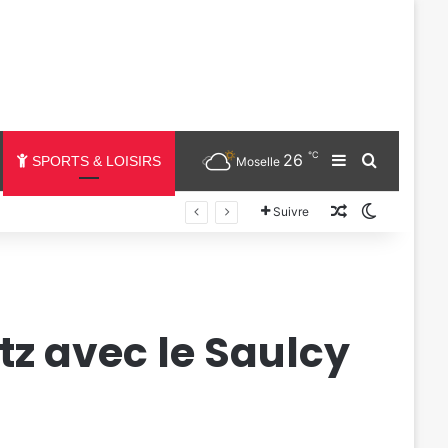
℃
26
Sidebar (barr
Chercher
SPORTS & LOISIRS
Moselle
Un article au
Switch sk
Suivre
tz avec le Saulcy