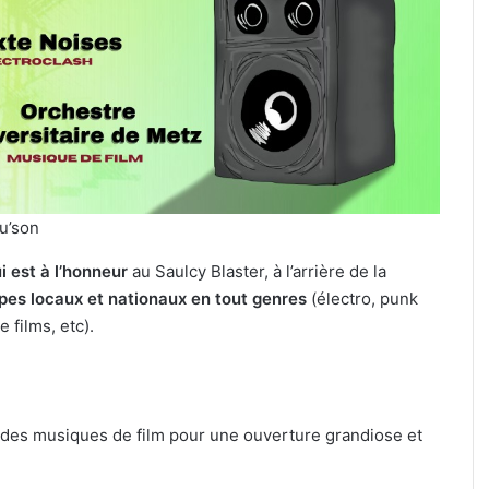
Jungeli
et
Helmut
Fritz
à
culière » :
7 août 2026
l’affiche
ine pour le
Kaza, Jungeli et Helmut Fritz à
d’un
if de la FIM
l’affiche d’un nouveau festival
nouveau
musique à Amnéville
festival
de
fu’son
musique
à
 est à l’honneur
au Saulcy Blaster, à l’arrière de la
Amnéville
es locaux et nationaux en tout genres
(électro, punk
 films, etc).
t des musiques de film pour une ouverture grandiose et