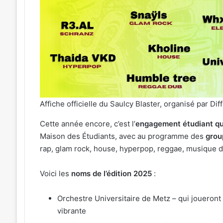
Une
émotion
particulière
»
31 juillet 2026
:
« Une émotion parti
Michel
Michel Roth en cuis
Roth
grand dîner caritat
en
2026
cuisine
pour
Affiche officielle du Saulcy Blaster, organisé par Dif
le
grand
Cette année encore, c’est l’
engagement étudiant qui
dîner
Maison des Étudiants, avec au programme des
group
caritatif
rap, glam rock, house, hyperpop, reggae, musique de
de
la
FIM
Voici les
noms de l’édition 2025
:
2026
Orchestre Universitaire de Metz – qui joueron
vibrante