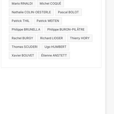
Mario RINALDI
Michel COQUÉ
Nathalie COLIN-OESTERLE
Pascal BOLOT
Patrick THIL
Patrick WEITEN
Philippe BRUNELLA
Philippe BURON-PILÂTRE
Rachel BURGY
Richard LIOGER
Thierry HORY
Thomas SCUDERI
Ugo HUMBERT
Xavier BOUVET
Étienne ANSTETT
C
Un festival de mus
archéologique de 