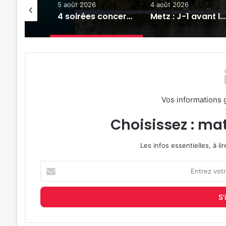
6
5 août 2026
4 août 2026
Reconstitution, spectacles et cinéma pour l’édition 2026 de « Ça tombe comme à Gravelotte »
4 soirées concerts prévues à Ars-sur-Moselle du 7 au 28 août 2026
Metz : J-1 avant le cinéma plein air au Plan d’Eau
Vos informations 
Choisissez : mat
Les infos essentielles, à l
Entrez
votre
adresse
e-
mail