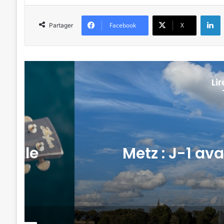
L
Facebook
X
Partager
Li
selle
Metz : J-1 av