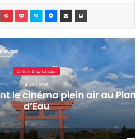
inkedin
Pinterest
Pocket
Skype
Messenger
Partager par e-mail
Imprimer
re aussi
Culture & spectacles
4 août 2026
ant le cinéma plein air au Plan
d’Eau