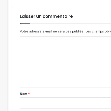
Laisser un commentaire
Votre adresse e-mail ne sera pas publiée.
Les champs obli
C
o
m
m
e
n
t
a
Nom
*
i
r