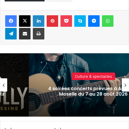
Linkedin
Pinterest
Pocket
Skype
Messenger
WhatsA
Telegram
Partager par e-mail
Imprimer
Culture & spectacles
Ars-sur-
Metz : J-1 avant le cinéma plei
026
Plan d’Eau