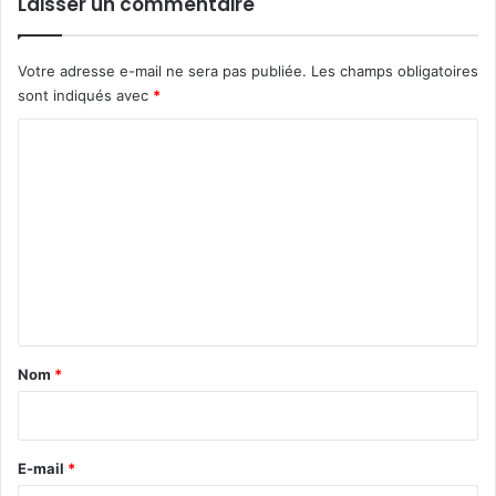
Laisser un commentaire
Votre adresse e-mail ne sera pas publiée.
Les champs obligatoires
sont indiqués avec
*
C
o
m
m
e
n
t
a
Nom
*
i
r
e
E-mail
*