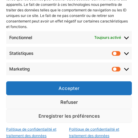
Newsletter gratuite
appareils. Le fait de consentir à ces technologies nous permettra de
traiter des données telles que le comportement de navigation ou les ID
uniques sur ce site. Le fait de ne pas consentir ou de retirer son
consentement peut avoir un effet négatif sur certaines caractéristiques
et fonctions.
Choisissez : matin, soir ou hebdo ?
Fonctionnel
Toujours activé
Les infos essentielles de la région à lire au moment où cela vous
arrange !
Statistiques
Statistiq
Entrez
votre
Marketing
Marketin
adresse
e-
mail
Accepter
Evénements
Refuser
Enregistrer les préférences
AI now
Festival Constellations Metz
Politique de confidentialité et
Politique de confidentialité et
traitement des données
traitement des données
Metz Plage