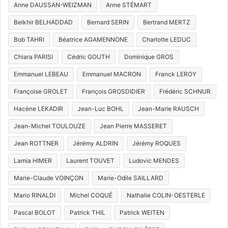
Anne DAUSSAN-WEIZMAN
Anne STÉMART
Belkhir BELHADDAD
Bernard SERIN
Bertrand MERTZ
Bob TAHRI
Béatrice AGAMENNONE
Charlotte LEDUC
Chiara PARISI
Cédric GOUTH
Dominique GROS
Emmanuel LEBEAU
Emmanuel MACRON
Franck LEROY
Françoise GROLET
François GROSDIDIER
Frédéric SCHNUR
Hacène LEKADIR
Jean-Luc BOHL
Jean-Marie RAUSCH
Jean-Michel TOULOUZE
Jean Pierre MASSERET
Jean ROTTNER
Jérémy ALDRIN
Jérémy ROQUES
Lamia HIMER
Laurent TOUVET
Ludovic MENDES
Marie-Claude VOINÇON
Marie-Odile SAILLARD
Mario RINALDI
Michel COQUÉ
Nathalie COLIN-OESTERLE
Pascal BOLOT
Patrick THIL
Patrick WEITEN