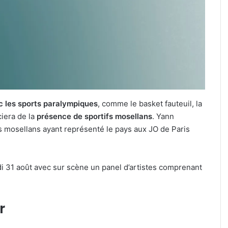
Jungeli
et
Helmut
Fritz
à
culière » :
7 août 2026
l’affiche
ine pour le
Kaza, Jungeli et Helmut Fritz à
d’un
if de la FIM
l’affiche d’un nouveau festival
nouveau
musique à Amnéville
festival
de
ic les sports paralympiques
, comme le basket fauteuil, la
musique
ciera de la
présence de sportifs mosellans
. Yann
à
osellans ayant représenté le pays aux JO de Paris
Amnéville
 31 août avec sur scène un panel d’artistes comprenant
r