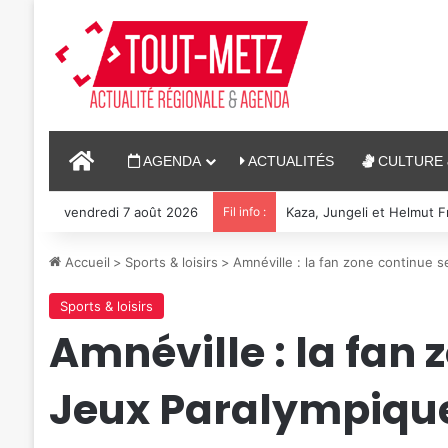
ACCUEIL
AGENDA
ACTUALITÉS
CULTURE 
vendredi 7 août 2026
Fil info :
Reconstitution, spectacle
Accueil
>
Sports & loisirs
>
Amnéville : la fan zone continue 
Sports & loisirs
Amnéville : la fan
Jeux Paralympiqu