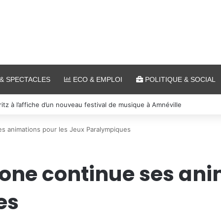
& SPECTACLES
ECO & EMPLOI
POLITIQUE & SOCIAL
s et cinéma pour l’édition 2026 de « Ça tombe comme à Gravelotte »
ses animations pour les Jeux Paralympiques
 zone continue ses ani
es