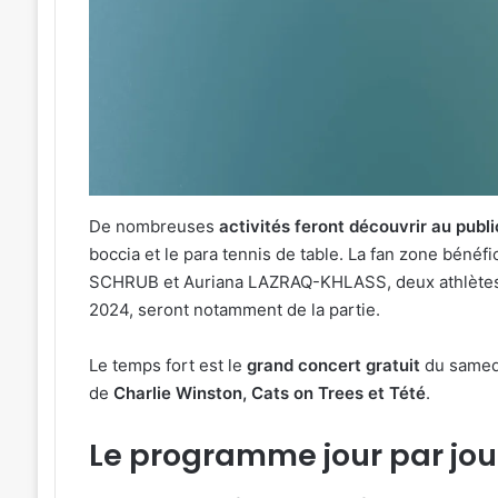
Une
émotion
particulière
»
31 juillet 2026
:
« Une émotion parti
Michel
Michel Roth en cuis
Roth
grand dîner caritat
en
2026
cuisine
pour
De nombreuses
activités feront découvrir au publ
le
boccia et le para tennis de table. La fan zone bénéfi
grand
SCHRUB et Auriana LAZRAQ-KHLASS, deux athlètes m
dîner
2024, seront notamment de la partie.
caritatif
de
la
Le temps fort est le
grand concert gratuit
du samedi
FIM
de
Charlie Winston, Cats on Trees et Tété
.
2026
Le programme jour par jou