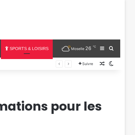
℃
26
Sidebar (barr
Chercher
SPORTS & LOISIRS
Moselle
Un article au
Switch sk
Suivre
mations pour les