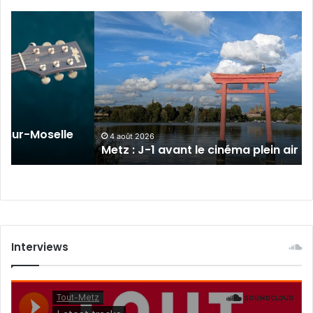
Metz
:
J-
1
avant
le
cinéma
plein
sur-Moselle
air
4 août 2026
Metz : J-1 avant le cinéma plein air au 
au
Plan
d’Eau
Interviews