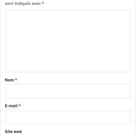
sont indiqués avec
*
C
o
m
m
e
n
t
a
Nom
*
i
r
e
E-mail
*
*
Site web