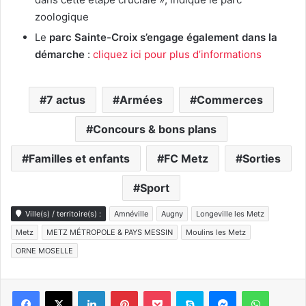
zoologique
Le
parc Sainte-Croix s’engage également dans la
démarche
:
cliquez ici pour plus d’informations
7 actus
Armées
Commerces
Concours & bons plans
Familles et enfants
FC Metz
Sorties
Sport
Ville(s) / territoire(s) :
Amnéville
Augny
Longeville les Metz
Metz
METZ MÉTROPOLE & PAYS MESSIN
Moulins les Metz
ORNE MOSELLE
Linkedin
Pinterest
Pocket
Skype
Messenger
WhatsA