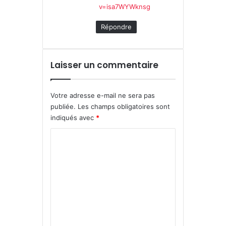
v=isa7WYWknsg
Répondre
Laisser un commentaire
Votre adresse e-mail ne sera pas
publiée.
Les champs obligatoires sont
indiqués avec
*
C
o
m
m
e
n