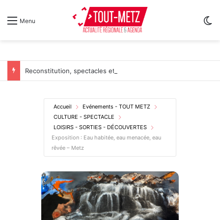
Sw
Menu
Reconstitution, spectacles et cinéma pour l’édition 2026 de « Ça tombe comme à Gravelotte »
Accueil
Evénements - TOUT METZ
CULTURE - SPECTACLE
LOISIRS - SORTIES - DÉCOUVERTES
Exposition : Eau habitée, eau menacée, eau
rêvée – Metz