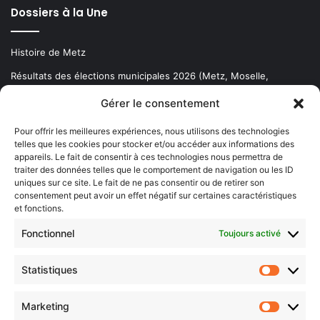
Dossiers à la Une
Histoire de Metz
Résultats des élections municipales 2026 (Metz, Moselle,
Lorraine)
Gérer le consentement
Sentier des lanternes
Pour offrir les meilleures expériences, nous utilisons des technologies
telles que les cookies pour stocker et/ou accéder aux informations des
Newsletter gratuite
appareils. Le fait de consentir à ces technologies nous permettra de
traiter des données telles que le comportement de navigation ou les ID
uniques sur ce site. Le fait de ne pas consentir ou de retirer son
consentement peut avoir un effet négatif sur certaines caractéristiques
et fonctions.
Choisissez : matin, soir ou hebdo ?
Fonctionnel
Toujours activé
Les infos essentielles de la région à lire au moment où cela vous
arrange !
Statistiques
Statistiq
Entrez
votre
Marketing
Marketin
adresse