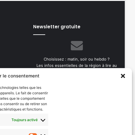
Newsletter gratuite
Choisissez : matin, soir ou hebdo ?
Les infos essentielles de la région à lire au
moment où cela vous arrange !
r le consentement
Entrez
echnologies telles que les
votre
pareils. Le fait de consentir
adresse
 telles que le comportement
e-
as consentir ou de retirer son
mail
actéristiques et fonctions.
Toujours activé
Evénements