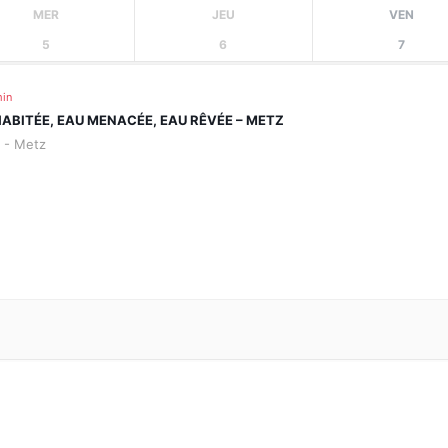
MER
JEU
VEN
5
6
7
min
HABITÉE, EAU MENACÉE, EAU RÊVÉE – METZ
s - Metz