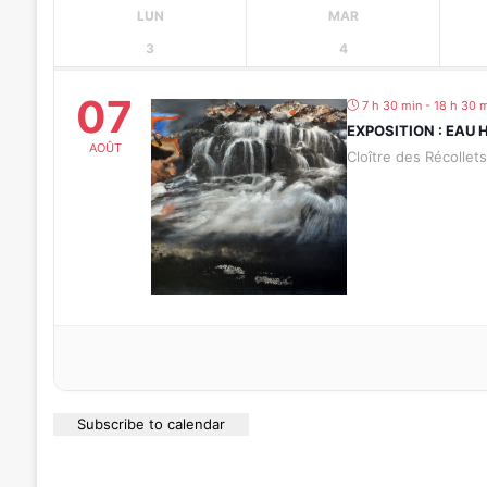
LUN
MAR
3
4
07
7 h 30 min - 18 h 30 
EXPOSITION : EAU 
AOÛT
Cloître des Récollet
Subscribe to calendar