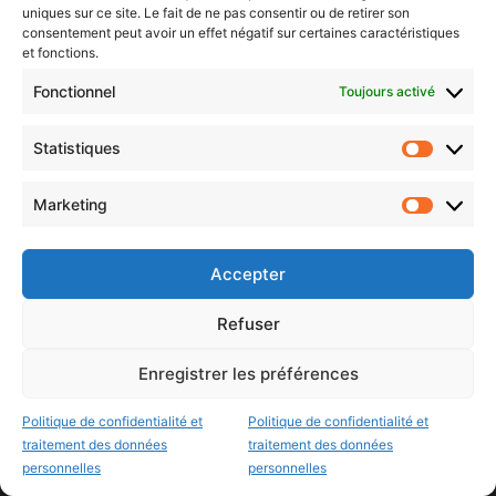
uniques sur ce site. Le fait de ne pas consentir ou de retirer son
Agenda Moselle Est
consentement peut avoir un effet négatif sur certaines caractéristiques
et fonctions.
Luxembourg & frontaliers
Fonctionnel
Toujours activé
Metz, Moselle & Lorraine
Nancy & Meurthe & Moselle
Statistiques
Statistiq
Thionville & Moselle Nord
Marketing
Marketin
Dossiers à la Une
Accepter
Histoire de Metz
Refuser
Résultats des élections municipales 2026 (Metz, Moselle,
Lorraine)
Enregistrer les préférences
Sentier des lanternes
Politique de confidentialité et
Politique de confidentialité et
Newsletter gratuite
traitement des données
traitement des données
personnelles
personnelles