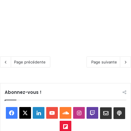
Page précédente
Page suivante
Abonnez-vous !
Facebook
X
Linkedin
YouTube
SoundCloud
Instagram
Twitch
Newslett
Goo
pod
Flipboard