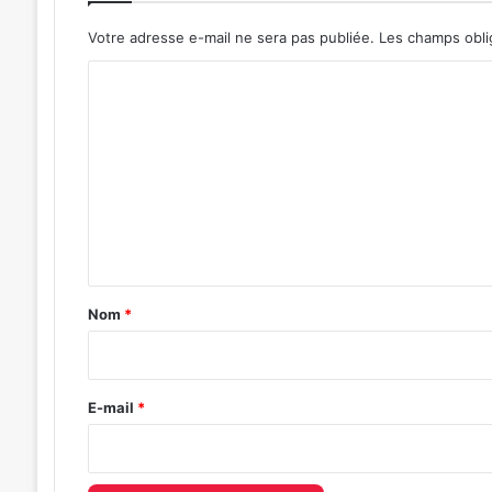
Votre adresse e-mail ne sera pas publiée.
Les champs obli
C
o
m
m
e
n
t
a
Nom
*
i
r
e
E-mail
*
*