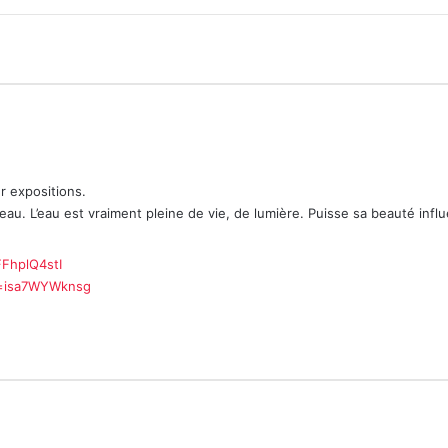
r expositions.
eau. L’eau est vraiment pleine de vie, de lumière. Puisse sa beauté influ
FhplQ4stI
v=isa7WYWknsg