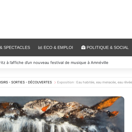
& SPECTACLES
ECO & EMPLOI
POLITIQUE & SOCIAL
s et cinéma pour l’édition 2026 de « Ça tombe comme à Gravelotte »
ISIRS - SORTIES - DÉCOUVERTES
Exposition : Eau habitée, eau menacée, eau rêvé