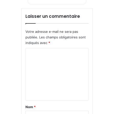
Laisser un commentaire
Votre adresse e-mail ne sera pas
publiée.
Les champs obligatoires sont
indiqués avec
*
C
o
m
m
e
n
t
a
Nom
*
i