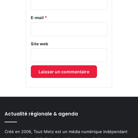
r
e
E-mail
*
*
Site web
Actualité régionale & agenda
Créé en 2006, Tout-Metz est un média numérique indépendant