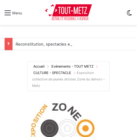
Sw
Menu
Reconstitution, spectacles et cinéma pour l’édition 2026 de « Ça tombe comme à Gravelotte »
Accueil
Evénements - TOUT METZ
CULTURE - SPECTACLE
Exposition
collective de jeunes artistes Zone du dehors –
Metz