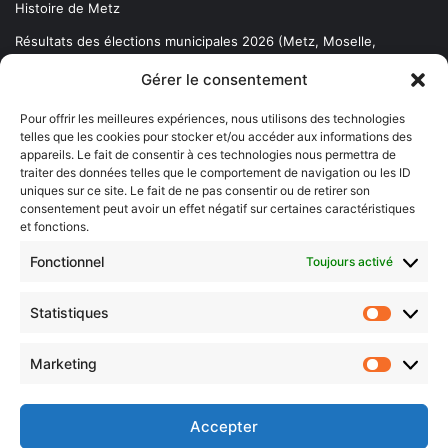
Histoire de Metz
Résultats des élections municipales 2026 (Metz, Moselle,
Lorraine)
Gérer le consentement
Sentier des lanternes
Pour offrir les meilleures expériences, nous utilisons des technologies
telles que les cookies pour stocker et/ou accéder aux informations des
Newsletter gratuite
appareils. Le fait de consentir à ces technologies nous permettra de
traiter des données telles que le comportement de navigation ou les ID
uniques sur ce site. Le fait de ne pas consentir ou de retirer son
consentement peut avoir un effet négatif sur certaines caractéristiques
et fonctions.
Choisissez : matin, soir ou hebdo ?
Fonctionnel
Toujours activé
Les infos essentielles de la région à lire au moment où cela vous
arrange !
Statistiques
Statistiq
Entrez
votre
Marketing
Marketin
adresse
e-
mail
Accepter