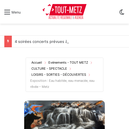
Sw
Menu
4 soirées concerts prévues à Ars-sur-Moselle du 7 au 28 août 2026
Accueil
Evénements - TOUT METZ
CULTURE - SPECTACLE
LOISIRS - SORTIES - DÉCOUVERTES
Exposition : Eau habitée, eau menacée, eau
rêvée – Metz