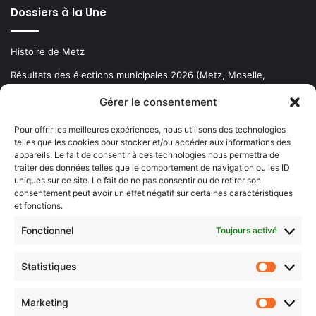
Dossiers à la Une
Histoire de Metz
Résultats des élections municipales 2026 (Metz, Moselle,
Lorraine)
Gérer le consentement
Sentier des lanternes
Pour offrir les meilleures expériences, nous utilisons des technologies
telles que les cookies pour stocker et/ou accéder aux informations des
Newsletter gratuite
appareils. Le fait de consentir à ces technologies nous permettra de
traiter des données telles que le comportement de navigation ou les ID
uniques sur ce site. Le fait de ne pas consentir ou de retirer son
consentement peut avoir un effet négatif sur certaines caractéristiques
et fonctions.
Choisissez : matin, soir ou hebdo ?
Fonctionnel
Toujours activé
Les infos essentielles de la région à lire au moment où cela vous
arrange !
Statistiques
Statistiq
Entrez
votre
Marketing
Marketin
adresse