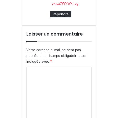
v=isa7WYWknsg
Répondre
Laisser un commentaire
Votre adresse e-mail ne sera pas
publiée.
Les champs obligatoires sont
indiqués avec
*
C
o
m
m
e
n