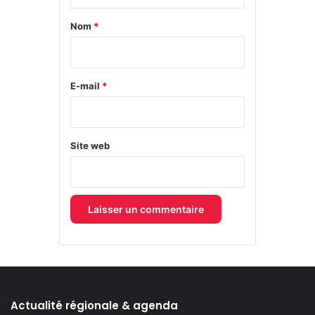
t
a
Nom
*
i
r
e
E-mail
*
*
Site web
Actualité régionale & agenda