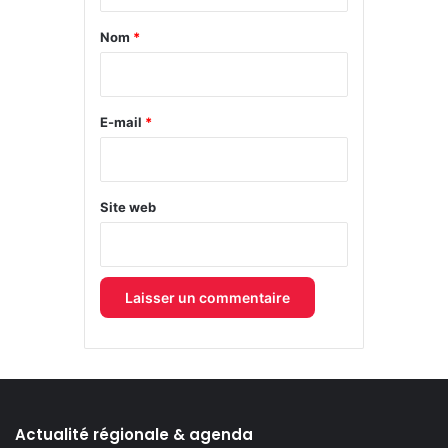
t
a
Nom
*
i
r
e
E-mail
*
*
Site web
Actualité régionale & agenda