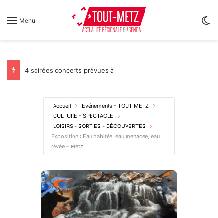
Sw
Menu
4 soirées concerts prévues à Ars-sur-Moselle du 7 au 28 août 2026
Accueil
Evénements - TOUT METZ
CULTURE - SPECTACLE
LOISIRS - SORTIES - DÉCOUVERTES
Exposition : Eau habitée, eau menacée, eau
rêvée – Metz