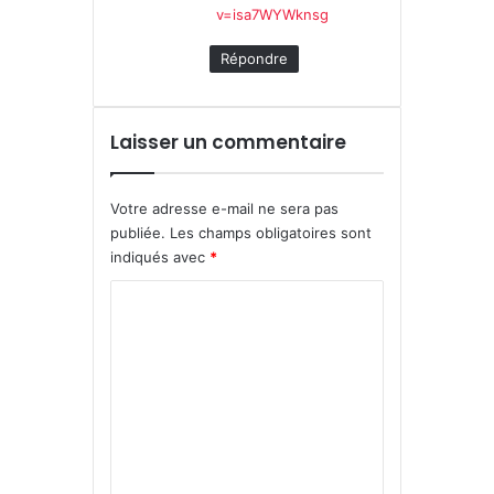
v=isa7WYWknsg
Répondre
Laisser un commentaire
Votre adresse e-mail ne sera pas
publiée.
Les champs obligatoires sont
indiqués avec
*
C
o
m
m
e
n