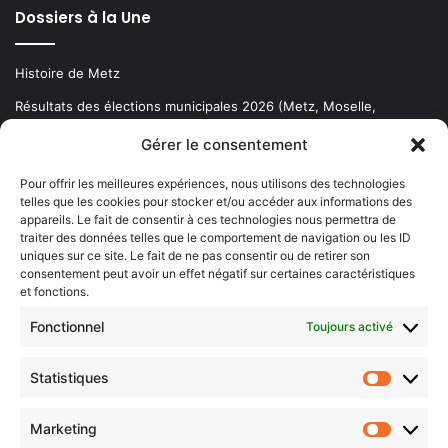
Dossiers à la Une
Histoire de Metz
Résultats des élections municipales 2026 (Metz, Moselle,
Lorraine)
Gérer le consentement
Sentier des lanternes
Pour offrir les meilleures expériences, nous utilisons des technologies
telles que les cookies pour stocker et/ou accéder aux informations des
Newsletter gratuite
appareils. Le fait de consentir à ces technologies nous permettra de
traiter des données telles que le comportement de navigation ou les ID
uniques sur ce site. Le fait de ne pas consentir ou de retirer son
consentement peut avoir un effet négatif sur certaines caractéristiques
et fonctions.
Choisissez : matin, soir ou hebdo ?
Fonctionnel
Toujours activé
Les infos essentielles de la région à lire au moment où cela vous
arrange !
Statistiques
Statistiq
Entrez
votre
Marketing
Marketin
adresse