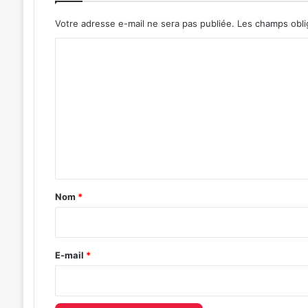
Votre adresse e-mail ne sera pas publiée.
Les champs obli
C
o
m
m
e
n
t
a
Nom
*
i
r
e
E-mail
*
*