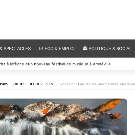
& SPECTACLES
ECO & EMPLOI
POLITIQUE & SOCIAL
s et cinéma pour l’édition 2026 de « Ça tombe comme à Gravelotte »
ISIRS - SORTIES - DÉCOUVERTES
Exposition : Eau habitée, eau menacée, eau rêvé