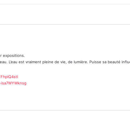
r expositions.
eau. L’eau est vraiment pleine de vie, de lumière. Puisse sa beauté influ
FhplQ4stI
v=isa7WYWknsg