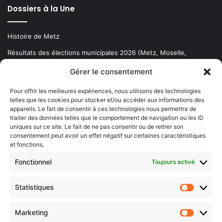
Dossiers à la Une
Histoire de Metz
Résultats des élections municipales 2026 (Metz, Moselle,
Lorraine)
Gérer le consentement
Sentier des lanternes
Pour offrir les meilleures expériences, nous utilisons des technologies
telles que les cookies pour stocker et/ou accéder aux informations des
Newsletter gratuite
appareils. Le fait de consentir à ces technologies nous permettra de
traiter des données telles que le comportement de navigation ou les ID
uniques sur ce site. Le fait de ne pas consentir ou de retirer son
consentement peut avoir un effet négatif sur certaines caractéristiques
et fonctions.
Choisissez : matin, soir ou hebdo ?
Fonctionnel
Toujours activé
Les infos essentielles de la région à lire au moment où cela vous
arrange !
Statistiques
Statistiq
Entrez
votre
Marketing
Marketin
adresse