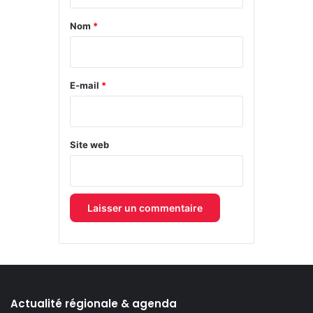
t
a
Nom
*
i
r
e
E-mail
*
*
Site web
Actualité régionale & agenda