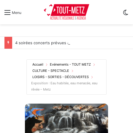
Sw
Menu
4 soirées concerts prévues à Ars-sur-Moselle du 7 au 28 août 2026
Accueil
Evénements - TOUT METZ
CULTURE - SPECTACLE
LOISIRS - SORTIES - DÉCOUVERTES
Exposition : Eau habitée, eau menacée, eau
rêvée – Metz