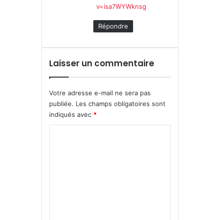
v=isa7WYWknsg
Répondre
Laisser un commentaire
Votre adresse e-mail ne sera pas
publiée.
Les champs obligatoires sont
indiqués avec
*
C
o
m
m
e
n