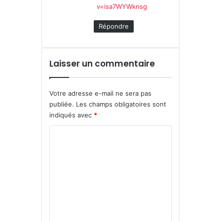
v=isa7WYWknsg
Répondre
Laisser un commentaire
Votre adresse e-mail ne sera pas
publiée.
Les champs obligatoires sont
indiqués avec
*
C
o
m
m
e
n