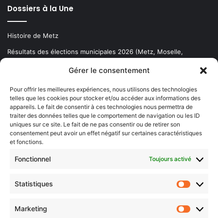
Dossiers à la Une
Histoire de Metz
Résultats des élections municipales 2026 (Metz, Moselle,
Lorraine)
Gérer le consentement
Sentier des lanternes
Pour offrir les meilleures expériences, nous utilisons des technologies
telles que les cookies pour stocker et/ou accéder aux informations des
Newsletter gratuite
appareils. Le fait de consentir à ces technologies nous permettra de
traiter des données telles que le comportement de navigation ou les ID
uniques sur ce site. Le fait de ne pas consentir ou de retirer son
consentement peut avoir un effet négatif sur certaines caractéristiques
et fonctions.
Choisissez : matin, soir ou hebdo ?
Fonctionnel
Toujours activé
Les infos essentielles de la région à lire au moment où cela vous
arrange !
Statistiques
Statistiq
Entrez
votre
Marketing
Marketin
adresse