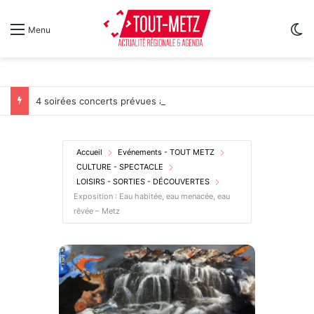
Sw
Menu
4 soirées concerts prévues à Ars-sur-Moselle du 7 au 28 août 2026
Accueil
Evénements - TOUT METZ
CULTURE - SPECTACLE
LOISIRS - SORTIES - DÉCOUVERTES
Exposition : Eau habitée, eau menacée, eau
rêvée – Metz