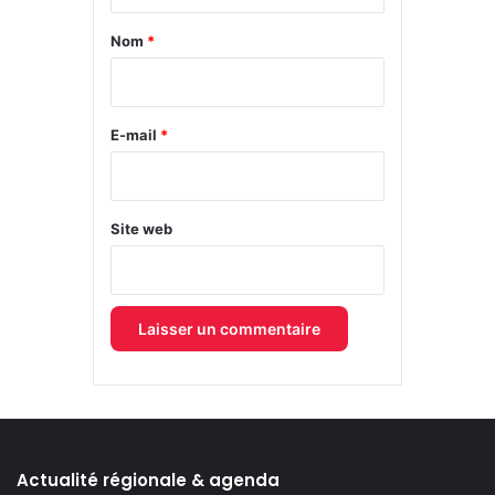
t
a
Nom
*
i
r
e
E-mail
*
*
Site web
Actualité régionale & agenda