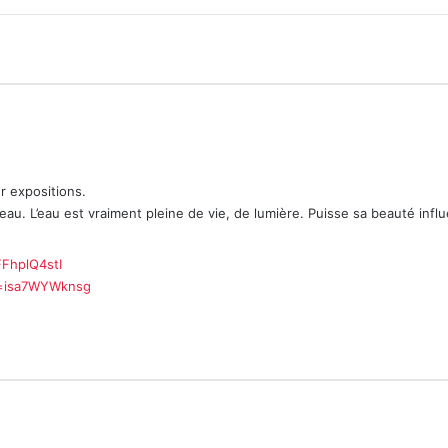
r expositions.
eau. L’eau est vraiment pleine de vie, de lumière. Puisse sa beauté influ
FhplQ4stI
v=isa7WYWknsg