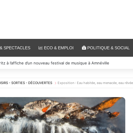
& SPECTACLES
ECO & EMPLOI
POLITIQUE & SOCIAL
s et cinéma pour l’édition 2026 de « Ça tombe comme à Gravelotte »
ISIRS - SORTIES - DÉCOUVERTES
Exposition : Eau habitée, eau menacée, eau rêvé