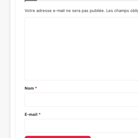
Votre adresse e-mail ne sera pas publiée.
Les champs obli
C
o
m
m
e
n
t
a
Nom
*
i
r
e
E-mail
*
*