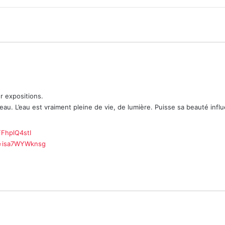
r expositions.
eau. L’eau est vraiment pleine de vie, de lumière. Puisse sa beauté influ
FhplQ4stI
v=isa7WYWknsg