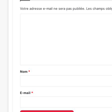
Votre adresse e-mail ne sera pas publiée.
Les champs obli
C
o
m
m
e
n
t
a
Nom
*
i
r
e
E-mail
*
*