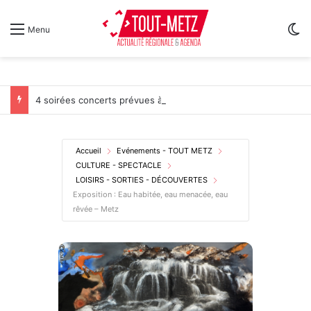
Sw
Menu
4 soirées concerts prévues à Ars-sur-Moselle du 7 au 28 août 2026
Accueil
Evénements - TOUT METZ
CULTURE - SPECTACLE
LOISIRS - SORTIES - DÉCOUVERTES
Exposition : Eau habitée, eau menacée, eau
rêvée – Metz