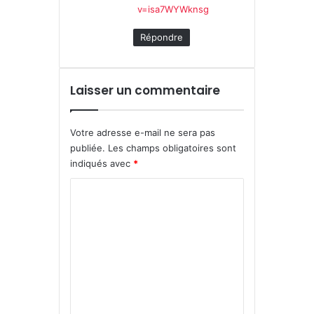
v=isa7WYWknsg
Répondre
Laisser un commentaire
Votre adresse e-mail ne sera pas
publiée.
Les champs obligatoires sont
indiqués avec
*
C
o
m
m
e
n