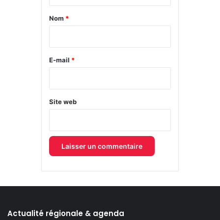
t
a
Nom
*
i
r
e
E-mail
*
*
Site web
Actualité régionale & agenda