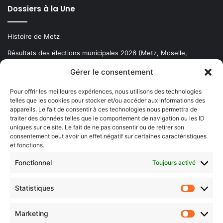
Dossiers à la Une
Histoire de Metz
Résultats des élections municipales 2026 (Metz, Moselle,
Lorraine)
Gérer le consentement
Sentier des lanternes
Pour offrir les meilleures expériences, nous utilisons des technologies
telles que les cookies pour stocker et/ou accéder aux informations des
Newsletter gratuite
appareils. Le fait de consentir à ces technologies nous permettra de
traiter des données telles que le comportement de navigation ou les ID
uniques sur ce site. Le fait de ne pas consentir ou de retirer son
consentement peut avoir un effet négatif sur certaines caractéristiques
et fonctions.
Choisissez : matin, soir ou hebdo ?
Fonctionnel
Toujours activé
Les infos essentielles de la région à lire au moment où cela vous
arrange !
Statistiques
Statistiq
Entrez
votre
Marketing
Marketin
adresse