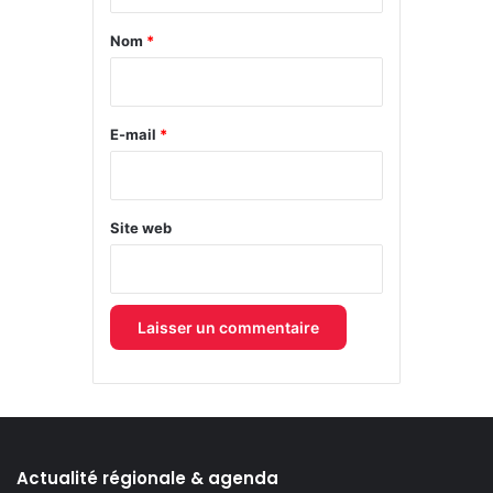
t
a
Nom
*
i
r
e
E-mail
*
*
Site web
Actualité régionale & agenda