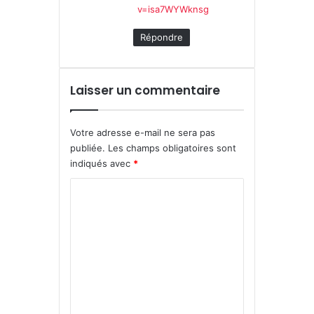
v=isa7WYWknsg
Répondre
Laisser un commentaire
Votre adresse e-mail ne sera pas
publiée.
Les champs obligatoires sont
indiqués avec
*
C
o
m
m
e
n