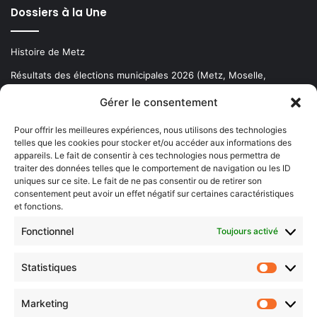
Dossiers à la Une
Histoire de Metz
Résultats des élections municipales 2026 (Metz, Moselle,
Lorraine)
Gérer le consentement
Sentier des lanternes
Pour offrir les meilleures expériences, nous utilisons des technologies
telles que les cookies pour stocker et/ou accéder aux informations des
Newsletter gratuite
appareils. Le fait de consentir à ces technologies nous permettra de
traiter des données telles que le comportement de navigation ou les ID
uniques sur ce site. Le fait de ne pas consentir ou de retirer son
consentement peut avoir un effet négatif sur certaines caractéristiques
et fonctions.
Choisissez : matin, soir ou hebdo ?
Fonctionnel
Toujours activé
Les infos essentielles de la région à lire au moment où cela vous
arrange !
Statistiques
Statistiq
Entrez
votre
Marketing
Marketin
adresse