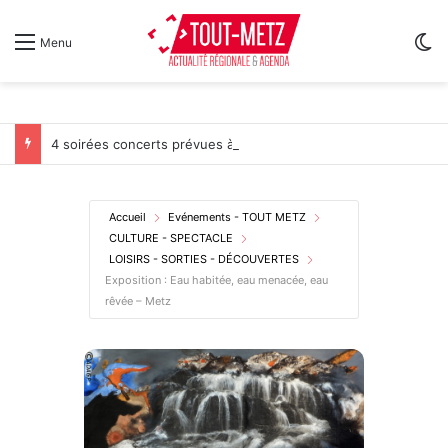
Sw
Menu
4 soirées concerts prévues à Ars-sur-Moselle du 7 au 28 août 2026
Accueil
Evénements - TOUT METZ
CULTURE - SPECTACLE
LOISIRS - SORTIES - DÉCOUVERTES
Exposition : Eau habitée, eau menacée, eau
rêvée – Metz