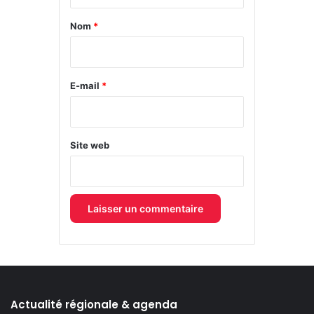
t
a
Nom
*
i
r
e
E-mail
*
*
Site web
Actualité régionale & agenda