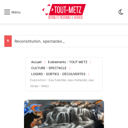
Sw
Menu
Reconstitution, spectacles et cinéma pour l’édition 2026 de « Ça tombe comme à Gravelotte »
Accueil
Evénements - TOUT METZ
CULTURE - SPECTACLE
LOISIRS - SORTIES - DÉCOUVERTES
Exposition : Eau habitée, eau menacée, eau
rêvée – Metz