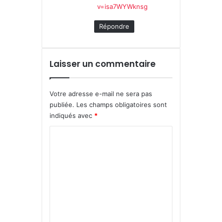
v=isa7WYWknsg
Répondre
Laisser un commentaire
Votre adresse e-mail ne sera pas
publiée.
Les champs obligatoires sont
indiqués avec
*
C
o
m
m
e
n