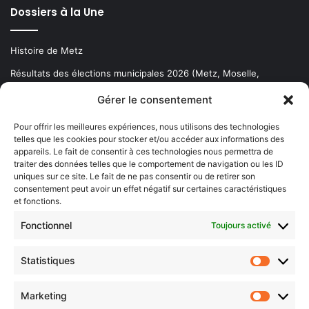
Dossiers à la Une
Histoire de Metz
Résultats des élections municipales 2026 (Metz, Moselle,
Lorraine)
Gérer le consentement
Sentier des lanternes
Pour offrir les meilleures expériences, nous utilisons des technologies
telles que les cookies pour stocker et/ou accéder aux informations des
Newsletter gratuite
appareils. Le fait de consentir à ces technologies nous permettra de
traiter des données telles que le comportement de navigation ou les ID
uniques sur ce site. Le fait de ne pas consentir ou de retirer son
consentement peut avoir un effet négatif sur certaines caractéristiques
et fonctions.
Choisissez : matin, soir ou hebdo ?
Fonctionnel
Toujours activé
Les infos essentielles de la région à lire au moment où cela vous
arrange !
Statistiques
Statistiq
Entrez
votre
Marketing
Marketin
adresse