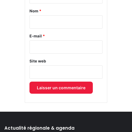
t
a
Nom
*
i
r
e
E-mail
*
*
Site web
Actualité régionale & agenda