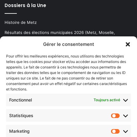
Dossiers à la Une
Histoire de Metz
Résultats des élections municipales 2026 (Metz, Moselle,
Lorraine)
Gérer le consentement
Sentier des lanternes
Pour offrir les meilleures expériences, nous utilisons des technologies
telles que les cookies pour stocker et/ou accéder aux informations des
Newsletter gratuite
appareils. Le fait de consentir à ces technologies nous permettra de
traiter des données telles que le comportement de navigation ou les ID
uniques sur ce site. Le fait de ne pas consentir ou de retirer son
consentement peut avoir un effet négatif sur certaines caractéristiques
et fonctions.
Choisissez : matin, soir ou hebdo ?
Fonctionnel
Toujours activé
Les infos essentielles de la région à lire au moment où cela vous
arrange !
Statistiques
Statistiq
Entrez
votre
Marketing
Marketin
adresse