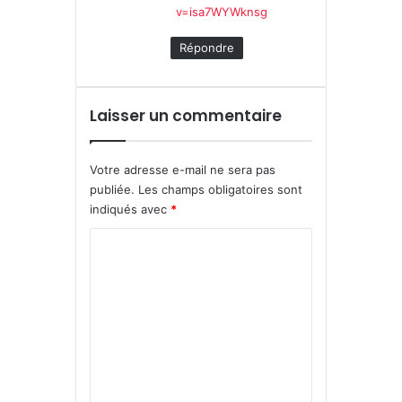
v=isa7WYWknsg
Répondre
Laisser un commentaire
Votre adresse e-mail ne sera pas
publiée.
Les champs obligatoires sont
indiqués avec
*
C
o
m
m
e
n