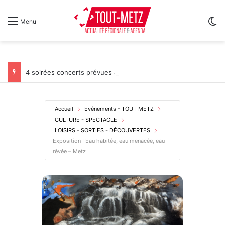
Sw
Menu
4 soirées concerts prévues à Ars-sur-Moselle du 7 au 28 août 2026
Accueil
Evénements - TOUT METZ
CULTURE - SPECTACLE
LOISIRS - SORTIES - DÉCOUVERTES
Exposition : Eau habitée, eau menacée, eau
rêvée – Metz