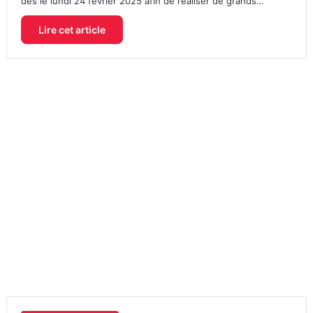
dès le lundi 24 février 2025 afin de réaliser de grands…
Lire cet article