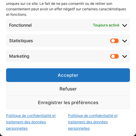
uniques sur ce site. Le fait de ne pas consentir ou de retirer son
Agenda Grand Est
consentement peut avoir un effet négatif sur certaines caractéristiques
et fonctions.
Agenda Moselle Est
Fonctionnel
Toujours activé
Luxembourg & frontaliers
Metz, Moselle & Lorraine
Statistiques
Statistiq
Nancy & Meurthe & Moselle
Marketing
Thionville & Moselle Nord
Marketin
Dossiers à la Une
Accepter
Refuser
Histoire de Metz
Résultats des élections municipales 2026 (Metz, Moselle,
Enregistrer les préférences
Lorraine)
Sentier des lanternes
Politique de confidentialité et
Politique de confidentialité et
traitement des données
traitement des données
personnelles
personnelles
Newsletter gratuite