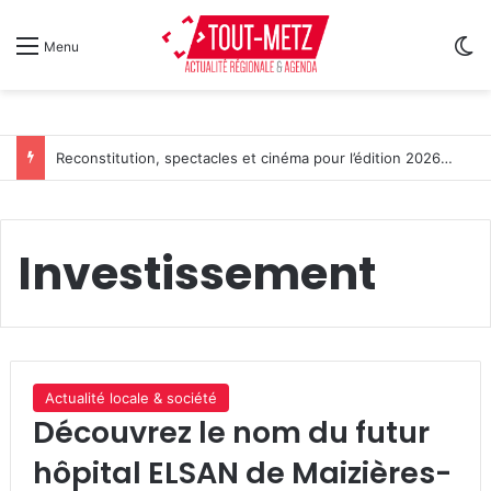
Sw
Menu
L’Étape du Graoully : une nouvelle épreuve cycliste débarque à Metz
Investissement
Actualité locale & société
Découvrez le nom du futur
hôpital ELSAN de Maizières-