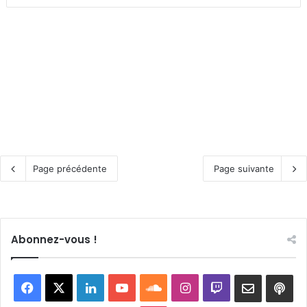
Page précédente
Page suivante
Abonnez-vous !
Facebook
X
Linkedin
YouTube
SoundCloud
Instagram
Twitch
Newslett
Goo