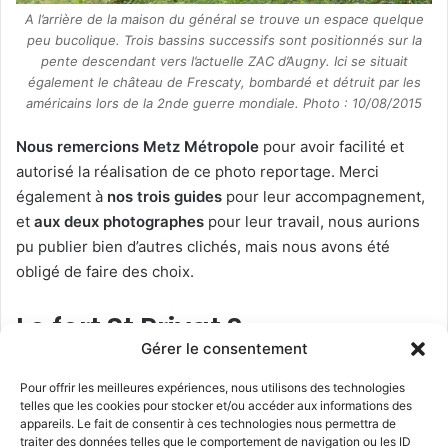
A l’arrière de la maison du général se trouve un espace quelque
peu bucolique. Trois bassins successifs sont positionnés sur la
pente descendant vers l’actuelle ZAC d’Augny. Ici se situait
également le château de Frescaty, bombardé et détruit par les
américains lors de la 2nde guerre mondiale. Photo : 10/08/2015
Nous remercions Metz Métropole
pour avoir facilité et
autorisé la réalisation de ce photo reportage. Merci
également à
nos trois guides
pour leur accompagnement,
et
aux deux photographes
pour leur travail, nous aurions
pu publier bien d’autres clichés, mais nous avons été
obligé de faire des choix.
Le fort St Privat ?
Gérer le consentement
La base aérienne 128, renommée « Plateau de Frescaty »
Pour offrir les meilleures expériences, nous utilisons des technologies
en 2015 au point de départ de son remaniement,
telles que les cookies pour stocker et/ou accéder aux informations des
appartient à Metz Métropole. Enfin presque, car à
appareils. Le fait de consentir à ces technologies nous permettra de
traiter des données telles que le comportement de navigation ou les ID
l’intérieur de la base se trouve
une enceinte qui dépend