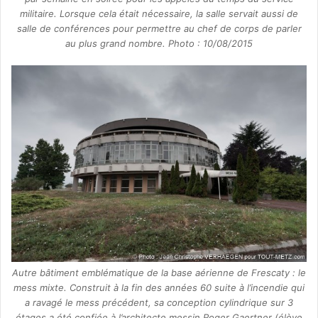
militaire. Lorsque cela était nécessaire, la salle servait aussi de
salle de conférences pour permettre au chef de corps de parler
au plus grand nombre. Photo : 10/08/2015
Autre bâtiment emblématique de la base aérienne de Frescaty : le
mess mixte. Construit à la fin des années 60 suite à l’incendie qui
a ravagé le mess précédent, sa conception cylindrique sur 3
étages a été confiée à l’architecte messin Roger Gaertner (élève