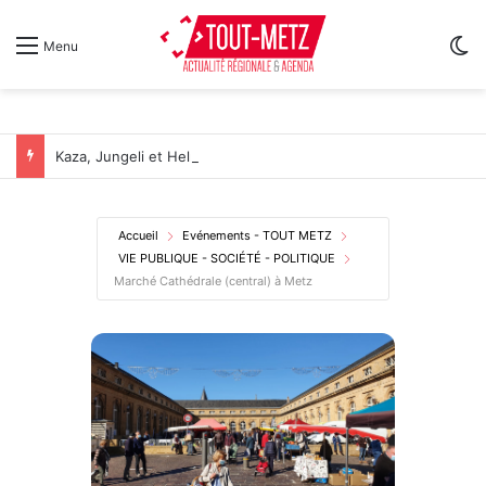
Sw
Menu
Kaza, Jungeli et Helmut Fritz à l’affiche d’un nouveau festival de musique à Amnéville
Accueil
Evénements - TOUT METZ
VIE PUBLIQUE - SOCIÉTÉ - POLITIQUE
Marché Cathédrale (central) à Metz