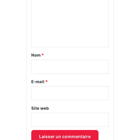
m
m
e
n
t
a
Nom
*
i
r
e
E-mail
*
*
Site web