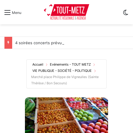
Sw
Menu
4 soirées concerts prévues à Ars-sur-Moselle du 7 au 28 août 2026
Accueil
Evénements - TOUT METZ
VIE PUBLIQUE - SOCIÉTÉ - POLITIQUE
Marché place Philippe de Vigneulles (Sainte
Thérèse / Bon Secours)