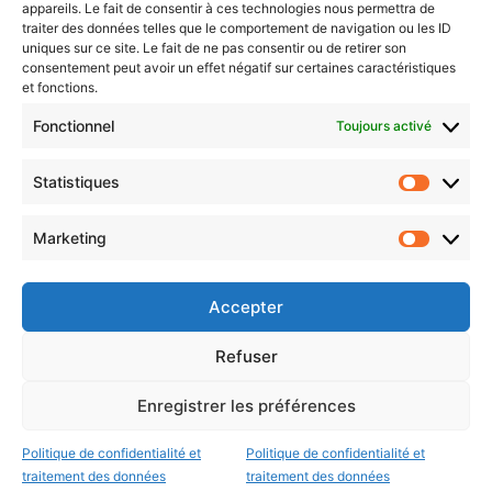
appareils. Le fait de consentir à ces technologies nous permettra de
traiter des données telles que le comportement de navigation ou les ID
uniques sur ce site. Le fait de ne pas consentir ou de retirer son
consentement peut avoir un effet négatif sur certaines caractéristiques
et fonctions.
Choisissez : matin, soir ou hebdo ?
Fonctionnel
Toujours activé
Les infos essentielles de la région à lire au moment où cela vous
arrange !
Statistiques
Statistiq
Entrez
votre
Marketing
Marketin
adresse
e-
mail
Accepter
Evénements
Refuser
Enregistrer les préférences
AI now
Festival Constellations Metz
Politique de confidentialité et
Politique de confidentialité et
traitement des données
traitement des données
Metz Plage