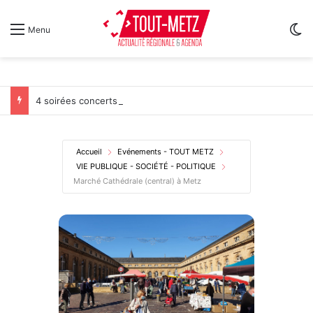
Sw
Menu
4 soirées concerts prévues à Ars-sur-Moselle du 7 au 28 août 2026
Accueil
Evénements - TOUT METZ
VIE PUBLIQUE - SOCIÉTÉ - POLITIQUE
Marché Cathédrale (central) à Metz