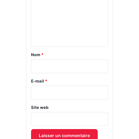
m
m
e
n
t
a
Nom
*
i
r
e
E-mail
*
*
Site web