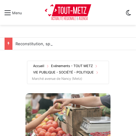
Sw
Menu
Reconstitution, spectacles et cinéma pour l’édition 2026 de « Ça tombe comme à Gravelotte »
Accueil
Evénements - TOUT METZ
VIE PUBLIQUE - SOCIÉTÉ - POLITIQUE
Marché avenue de Nancy (Metz)