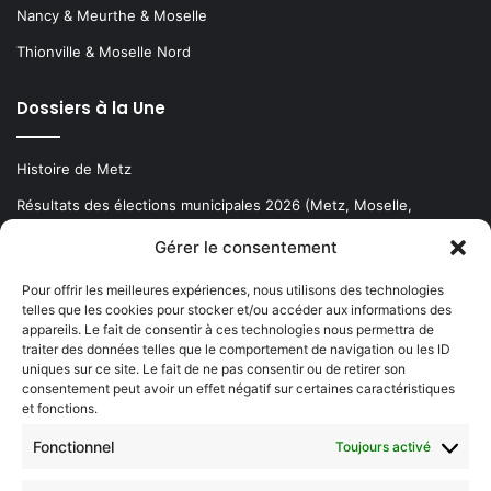
Nancy & Meurthe & Moselle
Thionville & Moselle Nord
Dossiers à la Une
Histoire de Metz
Résultats des élections municipales 2026 (Metz, Moselle,
Lorraine)
Gérer le consentement
Sentier des lanternes
Pour offrir les meilleures expériences, nous utilisons des technologies
telles que les cookies pour stocker et/ou accéder aux informations des
Newsletter gratuite
appareils. Le fait de consentir à ces technologies nous permettra de
traiter des données telles que le comportement de navigation ou les ID
uniques sur ce site. Le fait de ne pas consentir ou de retirer son
consentement peut avoir un effet négatif sur certaines caractéristiques
et fonctions.
Choisissez : matin, soir ou hebdo ?
Fonctionnel
Toujours activé
Les infos essentielles de la région à lire au moment où cela vous
arrange !