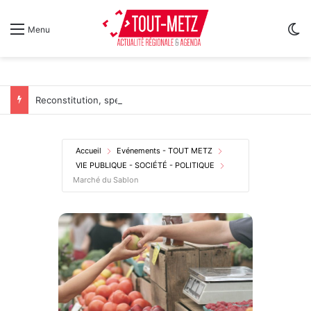
Sw
Menu
Reconstitution, spectacles et cinéma pour l’édition 2026 de « Ça tombe comme à Gravelotte »
Accueil
Evénements - TOUT METZ
VIE PUBLIQUE - SOCIÉTÉ - POLITIQUE
Marché du Sablon