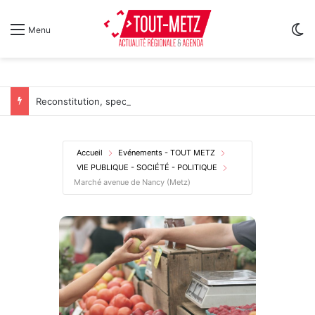
Sw
Menu
Reconstitution, spectacles et cinéma pour l’édition 2026 de « Ça tombe comme à Gravelotte »
Accueil
Evénements - TOUT METZ
VIE PUBLIQUE - SOCIÉTÉ - POLITIQUE
Marché avenue de Nancy (Metz)