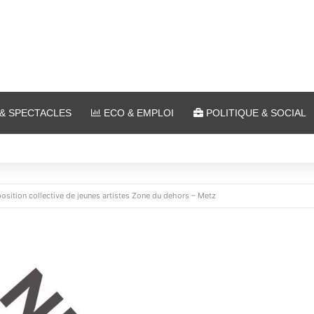
& SPECTACLES
ECO & EMPLOI
POLITIQUE & SOCIAL
in air au Plan d’Eau
osition collective de jeunes artistes Zone du dehors – Metz