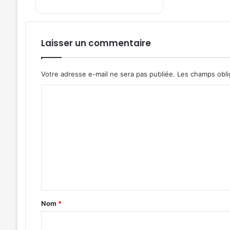
Laisser un commentaire
Votre adresse e-mail ne sera pas publiée.
Les champs obli
C
o
m
m
e
n
t
a
Nom
*
i