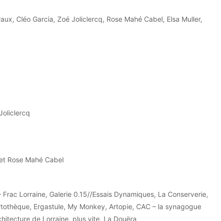
raux, Cléo Garcia, Zoé Joliclercq, Rose Mahé Cabel, Elsa Muller,
Joliclercq
 et Rose Mahé Cabel
 Frac Lorraine, Galerie 0.15//Essais Dynamiques, La Conserverie,
Artothèque, Ergastule, My Monkey, Artopie, CAC – la synagogue
hitecture de Lorraine, plus vite, La Douëra