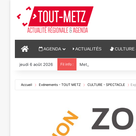
ACCUEIL
AGENDA
ACTUALITÉS
CULTURE 
jeudi 6 août 2026
Fil info :
Metz : J-1 avant le cinéma ple
Accueil
Evénements - TOUT METZ
CULTURE - SPECTACLE
Exp