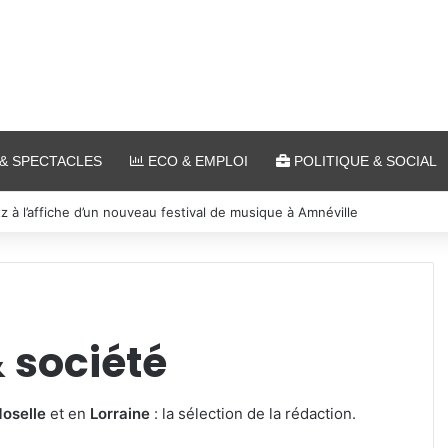
& SPECTACLES
ECO & EMPLOI
POLITIQUE & SOCIAL
 et cinéma pour l’édition 2026 de « Ça tombe comme à Gravelotte »
& société
oselle
et en
Lorraine
: la sélection de la rédaction.