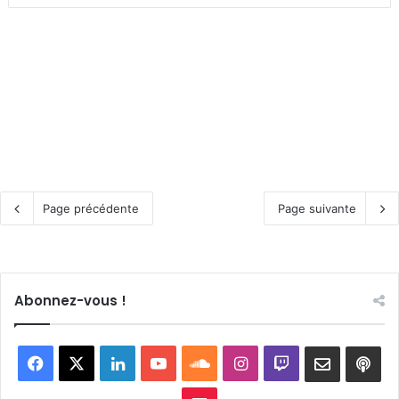
Page précédente
Page suivante
Abonnez-vous !
Facebook
X
Linkedin
YouTube
SoundCloud
Instagram
Twitch
Newslett
Goo
pod