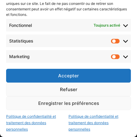
uniques sur ce site. Le fait de ne pas consentir ou de retirer son
consentement peut avoir un effet négatif sur certaines caractéristiques
et fonctions.
Choisissez : matin, soir ou hebdo ?
Fonctionnel
Toujours activé
Les infos essentielles de la région à lire au moment où cela vous
arrange !
Statistiques
Statistiq
Entrez
votre
Marketing
Marketin
adresse
e-
mail
Accepter
Evénements
Refuser
Enregistrer les préférences
AI now
Festival Constellations Metz
Politique de confidentialité et
Politique de confidentialité et
traitement des données
traitement des données
Metz Plage
personnelles
personnelles