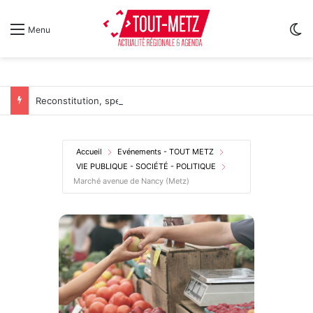
Sw
Menu
Reconstitution, spectacles et cinéma pour l’édition 2026 de « Ça tombe comme à Gravelotte »
Accueil
Evénements - TOUT METZ
VIE PUBLIQUE - SOCIÉTÉ - POLITIQUE
Marché avenue de Nancy (Metz)