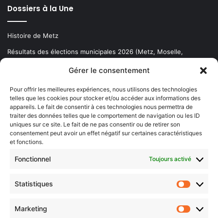
Dossiers à la Une
Histoire de Metz
Résultats des élections municipales 2026 (Metz, Moselle,
Lorraine)
Gérer le consentement
Sentier des lanternes
Pour offrir les meilleures expériences, nous utilisons des technologies
telles que les cookies pour stocker et/ou accéder aux informations des
Newsletter gratuite
appareils. Le fait de consentir à ces technologies nous permettra de
traiter des données telles que le comportement de navigation ou les ID
uniques sur ce site. Le fait de ne pas consentir ou de retirer son
consentement peut avoir un effet négatif sur certaines caractéristiques
et fonctions.
Choisissez : matin, soir ou hebdo ?
Fonctionnel
Toujours activé
Les infos essentielles de la région à lire au moment où cela vous
arrange !
Statistiques
Statistiq
Entrez
votre
Marketing
Marketin
adresse