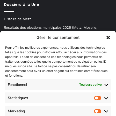
Dossiers à la Une
Histoire de Metz
Résultats des élections municipales 2026 (Metz, Moselle,
Lorraine)
Gérer le consentement
Sentier des lanternes
Pour offrir les meilleures expériences, nous utilisons des technologies
telles que les cookies pour stocker et/ou accéder aux informations des
Newsletter gratuite
appareils. Le fait de consentir à ces technologies nous permettra de
traiter des données telles que le comportement de navigation ou les ID
uniques sur ce site. Le fait de ne pas consentir ou de retirer son
consentement peut avoir un effet négatif sur certaines caractéristiques
et fonctions.
Choisissez : matin, soir ou hebdo ?
Fonctionnel
Toujours activé
Les infos essentielles de la région à lire au moment où cela vous
arrange !
Statistiques
Statistiq
Entrez
votre
Marketing
Marketin
adresse