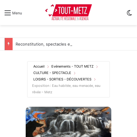
Sw
Menu
Reconstitution, spectacles et cinéma pour l’édition 2026 de « Ça tombe comme à Gravelotte »
Accueil
Evénements - TOUT METZ
CULTURE - SPECTACLE
LOISIRS - SORTIES - DÉCOUVERTES
Exposition : Eau habitée, eau menacée, eau
rêvée – Metz