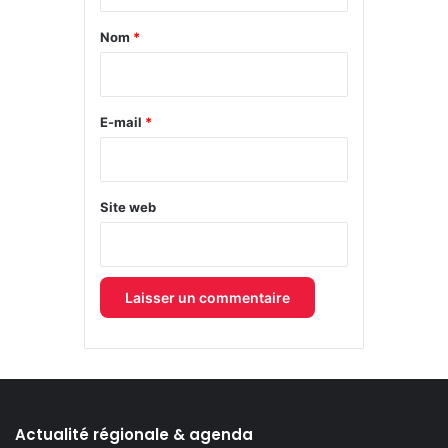
t
a
Nom
*
i
r
e
E-mail
*
*
Site web
Actualité régionale & agenda