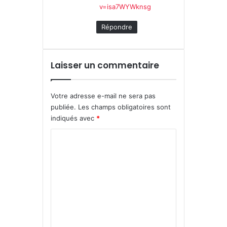
v=isa7WYWknsg
Répondre
Laisser un commentaire
Votre adresse e-mail ne sera pas
publiée.
Les champs obligatoires sont
indiqués avec
*
C
o
m
m
e
n