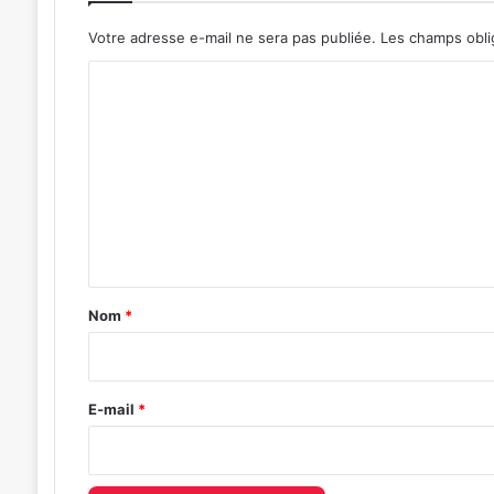
Votre adresse e-mail ne sera pas publiée.
Les champs obli
C
o
m
m
e
n
t
a
Nom
*
i
r
e
E-mail
*
*