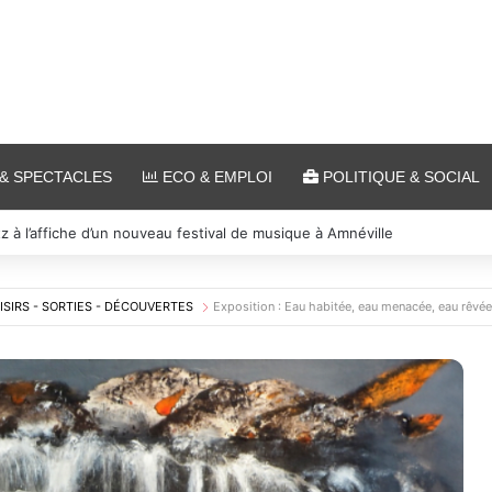
& SPECTACLES
ECO & EMPLOI
POLITIQUE & SOCIAL
 et cinéma pour l’édition 2026 de « Ça tombe comme à Gravelotte »
ISIRS - SORTIES - DÉCOUVERTES
Exposition : Eau habitée, eau menacée, eau rêvé