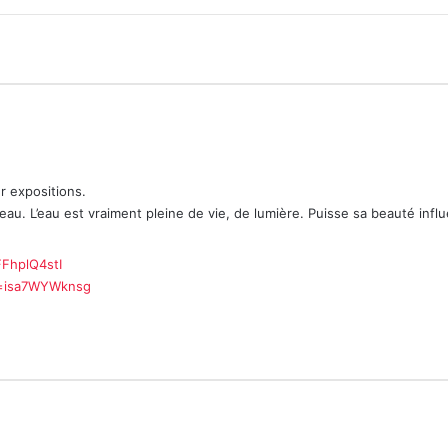
r expositions.
eau. L’eau est vraiment pleine de vie, de lumière. Puisse sa beauté influ
FhplQ4stI
v=isa7WYWknsg