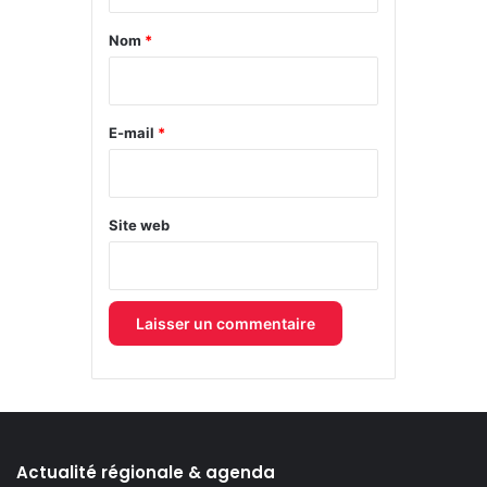
t
a
Nom
*
i
r
e
E-mail
*
*
Site web
Actualité régionale & agenda