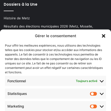
Dossiers à la Une
Histoire de Metz
Résultats des élections municipales 2026 (Metz, Moselle,
Lorraine)
Gérer le consentement
Sentier des lanternes
Pour offrir les meilleures expériences, nous utilisons des technologies
telles que les cookies pour stocker et/ou accéder aux informations des
Newsletter gratuite
appareils. Le fait de consentir à ces technologies nous permettra de
traiter des données telles que le comportement de navigation ou les ID
uniques sur ce site. Le fait de ne pas consentir ou de retirer son
consentement peut avoir un effet négatif sur certaines caractéristiques
et fonctions.
Choisissez : matin, soir ou hebdo ?
Fonctionnel
Toujours activé
Les infos essentielles de la région à lire au moment où cela vous
arrange !
Statistiques
Statistiq
Entrez
votre
Marketing
Marketin
adresse