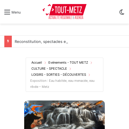
Sw
Menu
Reconstitution, spectacles et cinéma pour l’édition 2026 de « Ça tombe comme à Gravelotte »
Accueil
Evénements - TOUT METZ
CULTURE - SPECTACLE
LOISIRS - SORTIES - DÉCOUVERTES
Exposition : Eau habitée, eau menacée, eau
rêvée – Metz