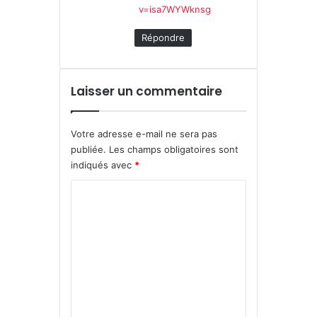
v=isa7WYWknsg
Répondre
Laisser un commentaire
Votre adresse e-mail ne sera pas
publiée.
Les champs obligatoires sont
indiqués avec
*
C
o
m
m
e
n