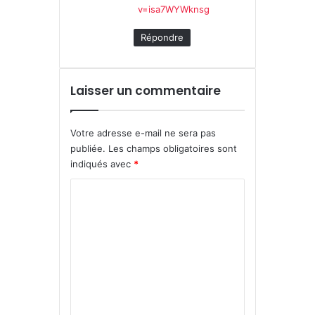
v=isa7WYWknsg
Répondre
Laisser un commentaire
Votre adresse e-mail ne sera pas
publiée.
Les champs obligatoires sont
indiqués avec
*
C
o
m
m
e
n