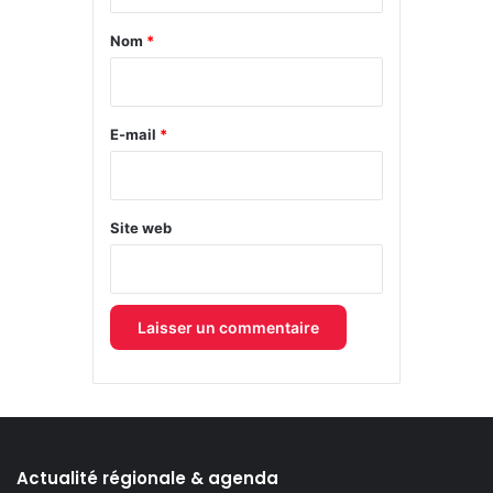
t
a
Nom
*
i
r
e
E-mail
*
*
Site web
Actualité régionale & agenda