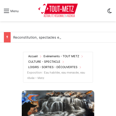
Sw
Menu
Reconstitution, spectacles et cinéma pour l’édition 2026 de « Ça tombe comme à Gravelotte »
Accueil
Evénements - TOUT METZ
CULTURE - SPECTACLE
LOISIRS - SORTIES - DÉCOUVERTES
Exposition : Eau habitée, eau menacée, eau
rêvée – Metz