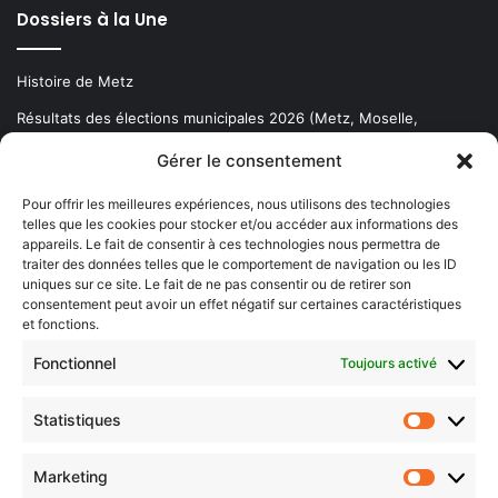
Dossiers à la Une
Histoire de Metz
Résultats des élections municipales 2026 (Metz, Moselle,
Lorraine)
Gérer le consentement
Sentier des lanternes
Pour offrir les meilleures expériences, nous utilisons des technologies
telles que les cookies pour stocker et/ou accéder aux informations des
Newsletter gratuite
appareils. Le fait de consentir à ces technologies nous permettra de
traiter des données telles que le comportement de navigation ou les ID
uniques sur ce site. Le fait de ne pas consentir ou de retirer son
consentement peut avoir un effet négatif sur certaines caractéristiques
et fonctions.
Choisissez : matin, soir ou hebdo ?
Fonctionnel
Toujours activé
Les infos essentielles de la région à lire au moment où cela vous
arrange !
Statistiques
Statistiq
Entrez
votre
Marketing
Marketin
adresse