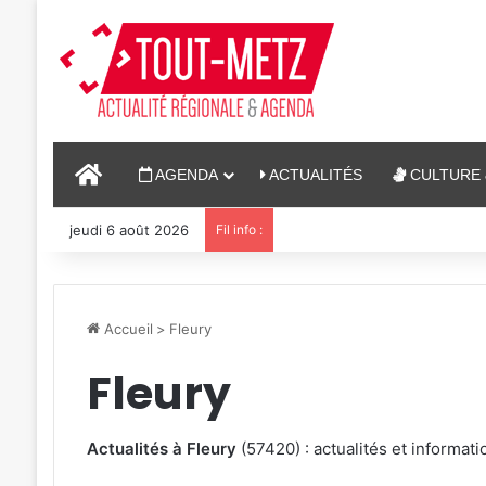
ACCUEIL
AGENDA
ACTUALITÉS
CULTURE 
jeudi 6 août 2026
Fil info :
4 soirées concerts prévues à
Accueil
>
Fleury
Fleury
Actualités à Fleury
(57420) : actualités et informa