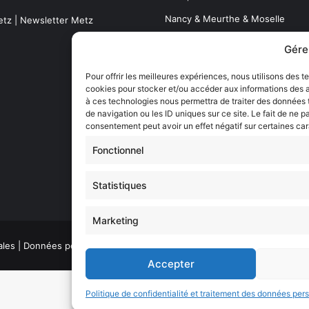
Nancy & Meurthe & Moselle
etz
|
Newsletter Metz
Thionville & Moselle Nord
Gére
Dossiers à la Une
Pour offrir les meilleures expériences, nous utilisons des t
cookies pour stocker et/ou accéder aux informations des ap
à ces technologies nous permettra de traiter des données
de navigation ou les ID uniques sur ce site. Le fait de ne p
Histoire de Metz
consentement peut avoir un effet négatif sur certaines car
Résultats des élections municipa
Fonctionnel
(Metz, Moselle, Lorraine)
Sentier des lanternes
Statistiques
Marketing
ales
|
Données personnelles
|
CGU
|
Régie publicitaire web
Accepter
Politique de confidentialité et traitement des données per