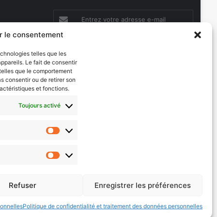
Entrez
votre
r le consentement
adresse
e-
echnologies telles que les
mail
pareils. Le fait de consentir
 telles que le comportement
Evénements
as consentir ou de retirer son
actéristiques et fonctions.
les 2026
AI now
Toujours activé
Festival Constellations Metz
Metz Plage
Statistiques
Marketing
Facebook
X
Linkedin
YouTube
SoundCloud
Instagram
Twitch
Newsletter
Google
Flipboar
podcast
Refuser
Enregistrer les préférences
sonnelles
Politique de confidentialité et traitement des données personnelles