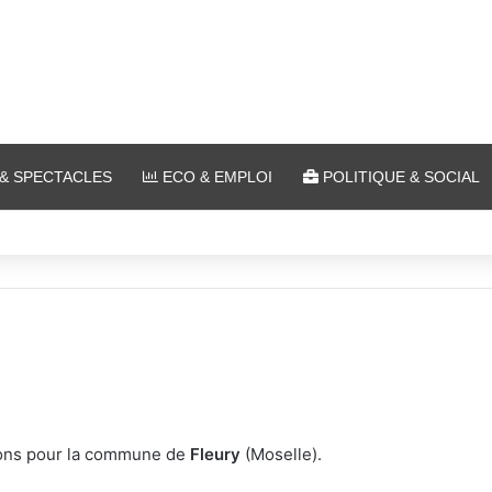
& SPECTACLES
ECO & EMPLOI
POLITIQUE & SOCIAL
 Ars-sur-Moselle du 7 au 28 août 2026
tions pour la commune de
Fleury
(Moselle).