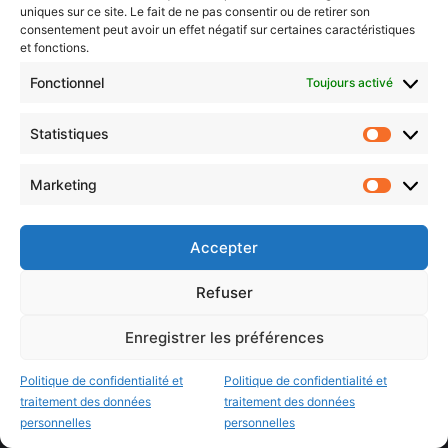
uniques sur ce site. Le fait de ne pas consentir ou de retirer son
Metz, Moselle & Lorraine
consentement peut avoir un effet négatif sur certaines caractéristiques
et fonctions.
Nancy & Meurthe & Moselle
Fonctionnel
Toujours activé
Thionville & Moselle Nord
Dossiers à la Une
Statistiques
Statistiq
Marketing
Histoire de Metz
Marketin
Résultats des élections municipales 2026 (Metz, Moselle,
Lorraine)
Accepter
Sentier des lanternes
Refuser
Newsletter gratuite
Enregistrer les préférences
Politique de confidentialité et
Politique de confidentialité et
traitement des données
traitement des données
personnelles
personnelles
Choisissez : matin, soir ou hebdo ?