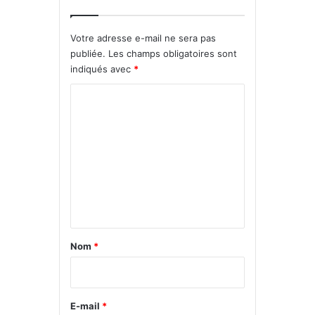
Votre adresse e-mail ne sera pas
publiée.
Les champs obligatoires sont
indiqués avec
*
C
o
m
m
e
n
t
a
Nom
*
i
r
e
E-mail
*