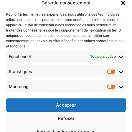
Gérer le consentement
Sentier des lanternes
Pour offrir les meilleures expériences, nous utilisons des technologies
telles que les cookies pour stocker et/ou accéder aux informations des
Newsletter gratuite
appareils. Le fait de consentir à ces technologies nous permettra de
traiter des données telles que le comportement de navigation ou les ID
uniques sur ce site. Le fait de ne pas consentir ou de retirer son
consentement peut avoir un effet négatif sur certaines caractéristiques
et fonctions.
Choisissez : matin, soir ou hebdo ?
Fonctionnel
Toujours activé
Les infos essentielles de la région à lire au moment où cela vous
arrange !
Statistiques
Statistiq
Entrez
votre
Marketing
Marketin
adresse
e-
mail
Accepter
Evénements
Refuser
Enregistrer les préférences
AI now