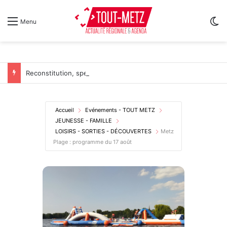
Sw
Menu
Reconstitution, spectacles et cinéma pour l’édition 2026 de « Ça tombe comme à Gravelotte »
Accueil
Evénements - TOUT METZ
JEUNESSE - FAMILLE
LOISIRS - SORTIES - DÉCOUVERTES
Metz
Plage : programme du 17 août