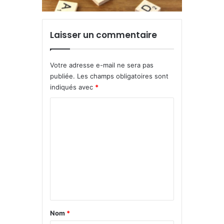
Laisser un commentaire
Votre adresse e-mail ne sera pas
publiée.
Les champs obligatoires sont
indiqués avec
*
C
o
m
m
e
n
t
a
Nom
*