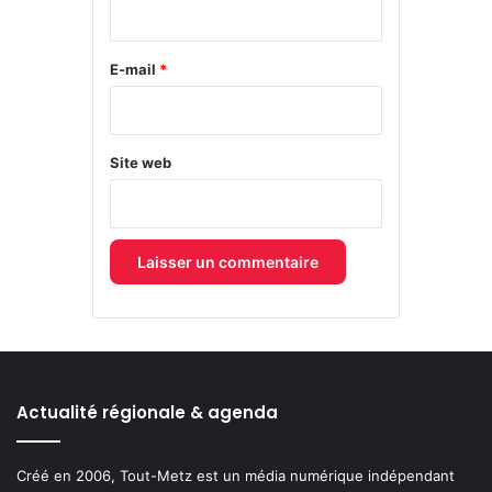
i
r
e
E-mail
*
*
Site web
Actualité régionale & agenda
Créé en 2006, Tout-Metz est un média numérique indépendant