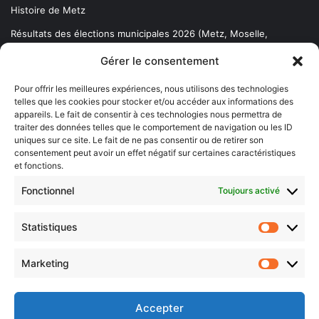
Histoire de Metz
Résultats des élections municipales 2026 (Metz, Moselle,
Lorraine)
Gérer le consentement
Sentier des lanternes
Pour offrir les meilleures expériences, nous utilisons des technologies
telles que les cookies pour stocker et/ou accéder aux informations des
Newsletter gratuite
appareils. Le fait de consentir à ces technologies nous permettra de
traiter des données telles que le comportement de navigation ou les ID
uniques sur ce site. Le fait de ne pas consentir ou de retirer son
consentement peut avoir un effet négatif sur certaines caractéristiques
et fonctions.
Choisissez : matin, soir ou hebdo ?
Fonctionnel
Toujours activé
Les infos essentielles de la région à lire au moment où cela vous
arrange !
Statistiques
Statistiq
Entrez
votre
Marketing
Marketin
adresse
e-
mail
Accepter