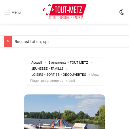
Sw
Menu
Reconstitution, spectacles et cinéma pour l’édition 2026 de « Ça tombe comme à Gravelotte »
Accueil
Evénements - TOUT METZ
JEUNESSE - FAMILLE
LOISIRS - SORTIES - DÉCOUVERTES
Metz
Plage : programme du 14 août