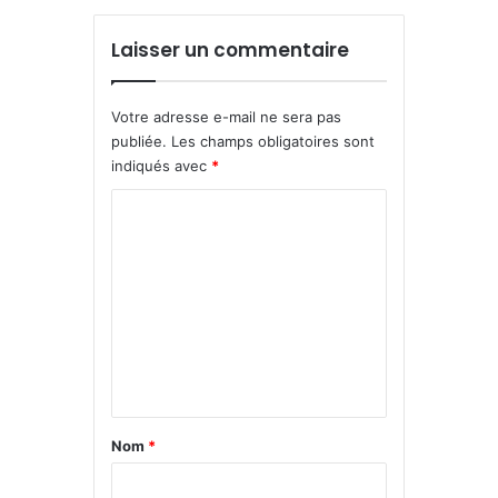
Laisser un commentaire
Votre adresse e-mail ne sera pas
publiée.
Les champs obligatoires sont
indiqués avec
*
C
o
m
m
e
n
t
a
Nom
*
i