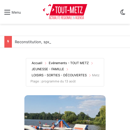
Sw
Menu
Reconstitution, spectacles et cinéma pour l’édition 2026 de « Ça tombe comme à Gravelotte »
Accueil
Evénements - TOUT METZ
JEUNESSE - FAMILLE
LOISIRS - SORTIES - DÉCOUVERTES
Metz
Plage : programme du 13 août