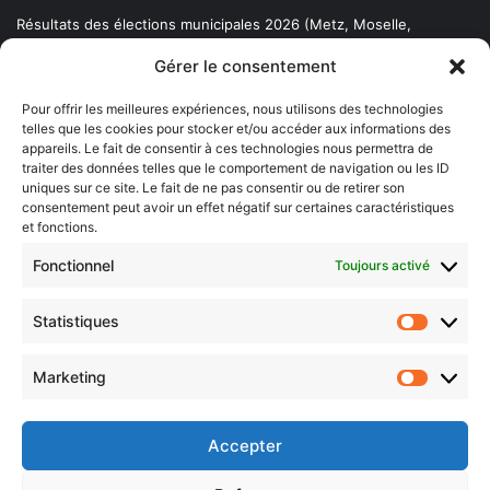
Résultats des élections municipales 2026 (Metz, Moselle,
Lorraine)
Gérer le consentement
Sentier des lanternes
Pour offrir les meilleures expériences, nous utilisons des technologies
telles que les cookies pour stocker et/ou accéder aux informations des
Newsletter gratuite
appareils. Le fait de consentir à ces technologies nous permettra de
traiter des données telles que le comportement de navigation ou les ID
uniques sur ce site. Le fait de ne pas consentir ou de retirer son
consentement peut avoir un effet négatif sur certaines caractéristiques
et fonctions.
Choisissez : matin, soir ou hebdo ?
Fonctionnel
Toujours activé
Les infos essentielles de la région à lire au moment où cela vous
arrange !
Statistiques
Statistiq
Entrez
votre
Marketing
Marketin
adresse
e-
mail
Accepter
Evénements