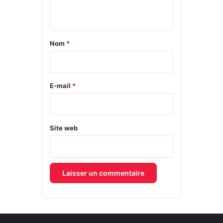
n
t
a
Nom
*
i
r
e
E-mail
*
*
Site web