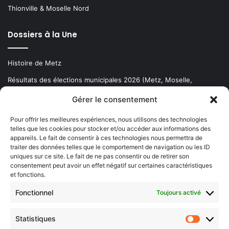
Thionville & Moselle Nord
Dossiers à la Une
Histoire de Metz
Résultats des élections municipales 2026 (Metz, Moselle,
Lorraine)
Gérer le consentement
Sentier des lanternes
Pour offrir les meilleures expériences, nous utilisons des technologies
telles que les cookies pour stocker et/ou accéder aux informations des
Newsletter gratuite
appareils. Le fait de consentir à ces technologies nous permettra de
traiter des données telles que le comportement de navigation ou les ID
uniques sur ce site. Le fait de ne pas consentir ou de retirer son
consentement peut avoir un effet négatif sur certaines caractéristiques
et fonctions.
Choisissez : matin, soir ou hebdo ?
Fonctionnel
Toujours activé
Les infos essentielles de la région à lire au moment où cela vous
arrange !
Statistiques
Statistiq