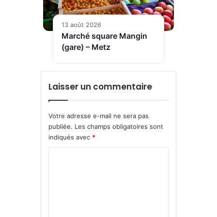
13 août 2026
Marché square Mangin
(gare) – Metz
Laisser un commentaire
Votre adresse e-mail ne sera pas
publiée.
Les champs obligatoires sont
indiqués avec
*
C
o
m
m
e