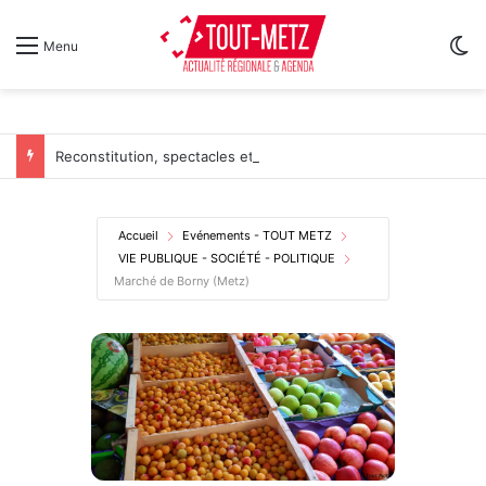
Sw
Menu
Reconstitution, spectacles et cinéma pour l’édition 2026 de « Ça tombe comme à Gravelotte »
Accueil
Evénements - TOUT METZ
VIE PUBLIQUE - SOCIÉTÉ - POLITIQUE
Marché de Borny (Metz)