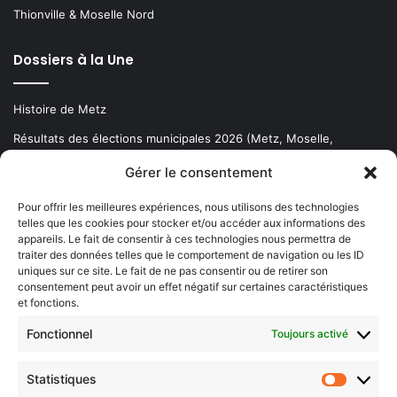
Thionville & Moselle Nord
Dossiers à la Une
Histoire de Metz
Résultats des élections municipales 2026 (Metz, Moselle,
Lorraine)
Gérer le consentement
Sentier des lanternes
Pour offrir les meilleures expériences, nous utilisons des technologies
telles que les cookies pour stocker et/ou accéder aux informations des
Newsletter gratuite
appareils. Le fait de consentir à ces technologies nous permettra de
traiter des données telles que le comportement de navigation ou les ID
uniques sur ce site. Le fait de ne pas consentir ou de retirer son
consentement peut avoir un effet négatif sur certaines caractéristiques
et fonctions.
Choisissez : matin, soir ou hebdo ?
Fonctionnel
Toujours activé
Les infos essentielles de la région à lire au moment où cela vous
arrange !
Statistiques
Statistiq