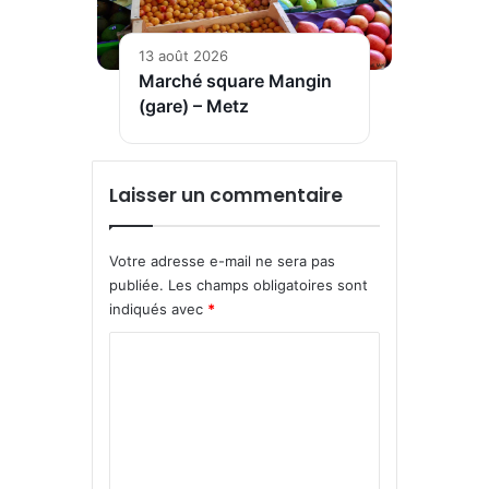
13 août 2026
Marché square Mangin
(gare) – Metz
Laisser un commentaire
Votre adresse e-mail ne sera pas
publiée.
Les champs obligatoires sont
indiqués avec
*
C
o
m
m
e