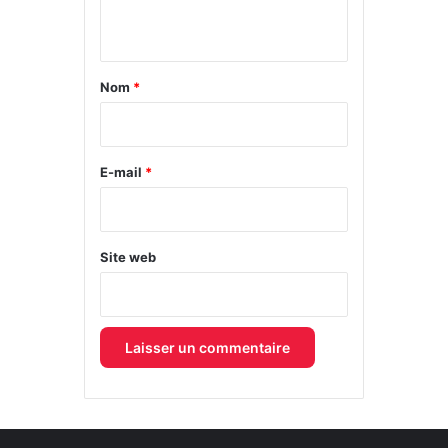
n
t
a
Nom
*
i
r
e
E-mail
*
*
Site web