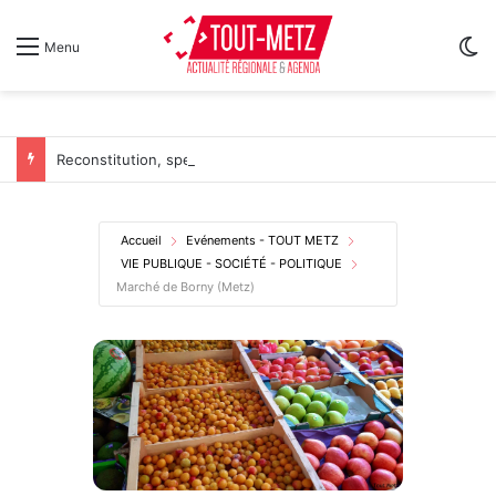
Sw
Menu
Reconstitution, spectacles et cinéma pour l’édition 2026 de « Ça tombe comme à Gravelotte »
Accueil
Evénements - TOUT METZ
VIE PUBLIQUE - SOCIÉTÉ - POLITIQUE
Marché de Borny (Metz)