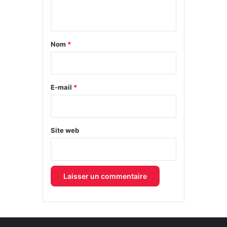
n
t
a
Nom
*
i
r
e
E-mail
*
*
Site web