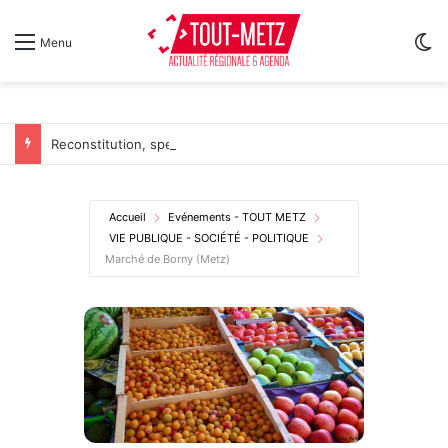
Sw
Menu
Reconstitution, spectacles et cinéma pour l’édition 2026 de « Ça tombe comme à Gravelotte »
Accueil
Evénements - TOUT METZ
VIE PUBLIQUE - SOCIÉTÉ - POLITIQUE
Marché de Borny (Metz)