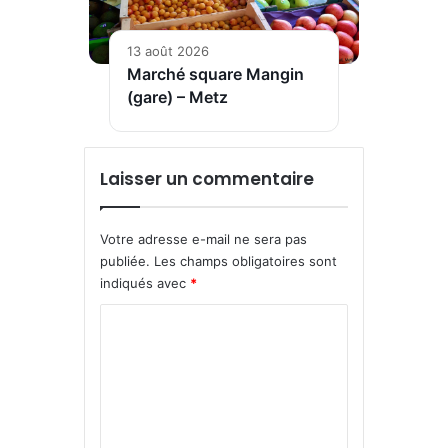
13 août 2026
Marché square Mangin
(gare) – Metz
Laisser un commentaire
Votre adresse e-mail ne sera pas
publiée.
Les champs obligatoires sont
indiqués avec
*
C
o
m
m
e