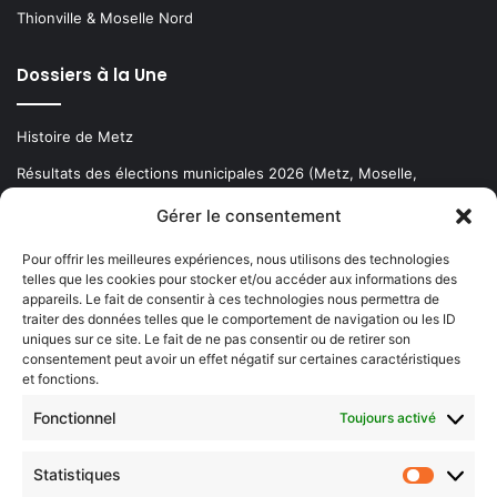
Thionville & Moselle Nord
Dossiers à la Une
Histoire de Metz
Résultats des élections municipales 2026 (Metz, Moselle,
Lorraine)
Gérer le consentement
Sentier des lanternes
Pour offrir les meilleures expériences, nous utilisons des technologies
telles que les cookies pour stocker et/ou accéder aux informations des
Newsletter gratuite
appareils. Le fait de consentir à ces technologies nous permettra de
traiter des données telles que le comportement de navigation ou les ID
uniques sur ce site. Le fait de ne pas consentir ou de retirer son
consentement peut avoir un effet négatif sur certaines caractéristiques
et fonctions.
Choisissez : matin, soir ou hebdo ?
Fonctionnel
Toujours activé
Les infos essentielles de la région à lire au moment où cela vous
arrange !
Statistiques
Statistiq